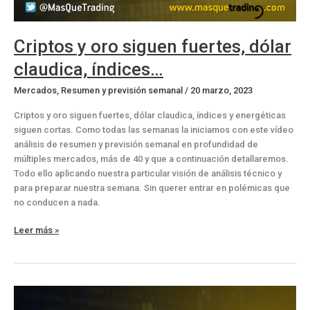
Criptos y oro siguen fuertes, dólar
claudica, índices…
Mercados
,
Resumen y previsión semanal
/
20 marzo, 2023
Criptos y oro siguen fuertes, dólar claudica, índices y energéticas
siguen cortas. Como todas las semanas la iniciamos con este vídeo
análisis de resumen y previsión semanal en profundidad de
múltiples mercados, más de 40 y que a continuación detallaremos.
Todo ello aplicando nuestra particular visión de análisis técnico y
para preparar nuestra semana. Sin querer entrar en polémicas que
no conducen a nada.
Criptos
Leer más »
y
oro
siguen
fuertes,
dólar