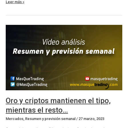
Oro
Leer más »
y
criptos
frenan
sus
subidas…
Oro y criptos mantienen el tipo,
mientras el resto…
Mercados
,
Resumen y previsión semanal
/
27 marzo, 2023