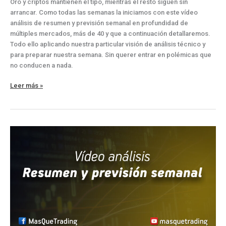
Oro y criptos mantienen el tipo, mientras el resto siguen sin
arrancar. Como todas las semanas la iniciamos con este vídeo
análisis de resumen y previsión semanal en profundidad de
múltiples mercados, más de 40 y que a continuación detallaremos.
Todo ello aplicando nuestra particular visión de análisis técnico y
para preparar nuestra semana. Sin querer entrar en polémicas que
no conducen a nada.
Oro
Leer más »
y
criptos
mantienen
el
tipo,
mientras
el
resto…