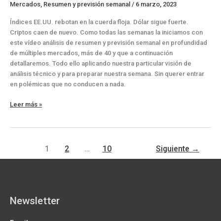
Mercados
,
Resumen y previsión semanal
/
6 marzo, 2023
Índices EE.UU. rebotan en la cuerda floja. Dólar sigue fuerte.
Criptos caen de nuevo. Como todas las semanas la iniciamos con
este vídeo análisis de resumen y previsión semanal en profundidad
de múltiples mercados, más de 40 y que a continuación
detallaremos. Todo ello aplicando nuestra particular visión de
análisis técnico y para preparar nuestra semana. Sin querer entrar
en polémicas que no conducen a nada.
Índices
Leer más »
EE.UU.
rebotan
en
la
1
2
…
10
Siguiente
→
cuerda
floja
Newsletter