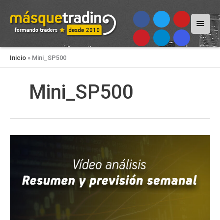
Menú
princi
Inicio
»
Mini_SP500
Mini_SP500