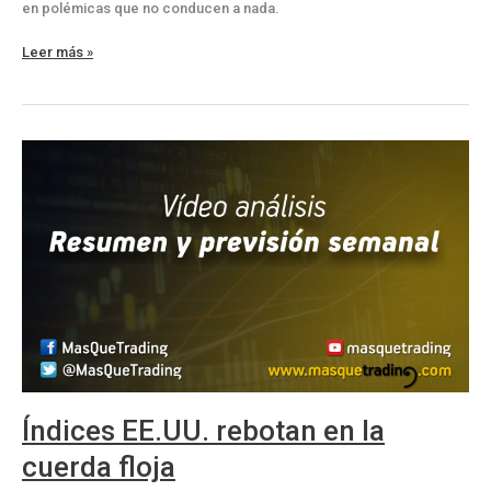
en polémicas que no conducen a nada.
Cambian
Leer más »
las
tornas,
índices,
dólar,
criptos
y
energéticas
caen
Índices EE.UU. rebotan en la
cuerda floja