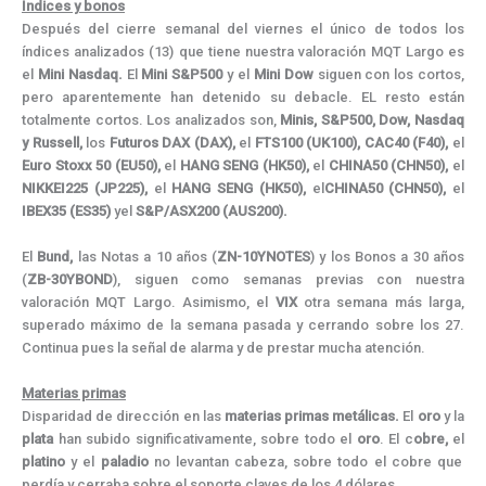
Índices y bonos
Después del cierre semanal del viernes el único de todos los
índices analizados (13) que tiene nuestra valoración MQT Largo es
el
Mini
Nasdaq.
El
Mini S&P500
y el
Mini Dow
siguen con los cortos,
pero aparentemente han detenido su debacle. EL resto están
totalmente cortos. Los analizados son,
Minis, S&P500, Dow, Nasdaq
y Russell,
los
Futuros DAX (DAX),
el
FTS100 (UK100), CAC40 (F40),
el
Euro Stoxx 50 (EU50),
el
HANG SENG (HK50),
el
CHINA50 (CHN50),
el
NIKKEI225 (JP225),
el
HANG SENG (HK50),
el
CHINA50 (CHN50),
el
IBEX35 (ES35)
yel
S&P/ASX200 (AUS200).
El
Bund,
las Notas a 10 años (
ZN-10YNOTES
) y los Bonos a 30 años
(
ZB-30YBOND
), siguen como semanas previas con nuestra
valoración MQT Largo. Asimismo, el
VIX
otra semana más larga,
superado máximo de la semana pasada y cerrando sobre los 27.
Continua pues la señal de alarma y de prestar mucha atención.
Materias primas
Disparidad de dirección en las
materias primas metálicas.
El
oro
y la
plata
han subido significativamente, sobre todo el
oro
. El c
obre,
el
platino
y el
paladio
no levantan cabeza, sobre todo el cobre que
perdía y cerraba sobre el soporte claves de los 4 dólares.