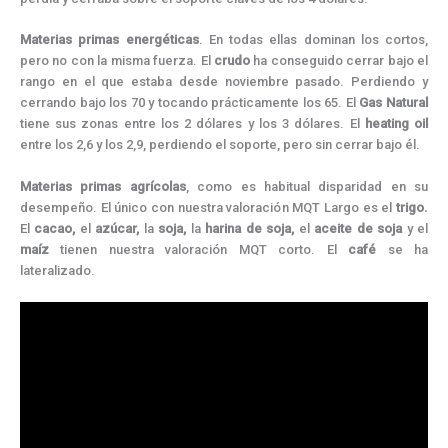
Materias primas energéticas
. En todas ellas dominan los cortos,
pero no con la misma fuerza. El
crudo
ha conseguido cerrar bajo el
rango en el que estaba desde noviembre pasado. Perdiendo y
cerrando bajo los 70 y tocando prácticamente los 65. El
Gas Natural
tiene sus zonas entre los 2 dólares y los 3 dólares. El
heating oil
entre los 2,6 y los 2,9, perdiendo el soporte, pero sin cerrar bajo él.
Materias primas agrícolas
, como es habitual disparidad en su
desempeño. El único con nuestra valoración MQT Largo es el
trigo.
El
cacao,
el
azúcar,
la
soja,
la
harina de soja,
el
aceite de soja
y el
maíz
tienen nuestra valoración MQT corto. El
café
se ha
lateralizado.