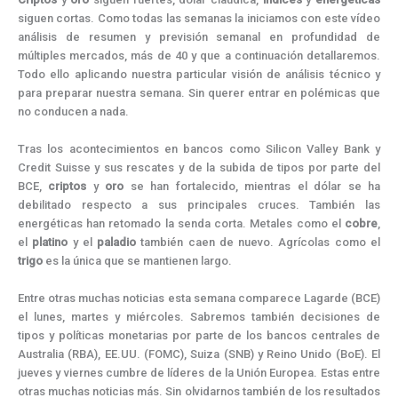
k
e
s
n
m
p
r
t
siguen cortas. Como todas las semanas la iniciamos con este vídeo
)
análisis de resumen y previsión semanal en profundidad de
múltiples mercados, más de 40 y que a continuación detallaremos.
Todo ello aplicando nuestra particular visión de análisis técnico y
para preparar nuestra semana. Sin querer entrar en polémicas que
no conducen a nada.
Tras los acontecimientos en bancos como Silicon Valley Bank y
Credit Suisse y sus rescates y de la subida de tipos por parte del
BCE,
criptos
y
oro
se han fortalecido, mientras el dólar se ha
debilitado respecto a sus principales cruces. También las
energéticas han retomado la senda corta. Metales como el
cobre
,
el
platino
y el
paladio
también caen de nuevo. Agrícolas como el
trigo
es la única que se mantienen largo.
Entre otras muchas noticias esta semana comparece Lagarde (BCE)
el lunes, martes y miércoles. Sabremos también decisiones de
tipos y políticas monetarias por parte de los bancos centrales de
Australia (RBA), EE.UU. (FOMC), Suiza (SNB) y Reino Unido (BoE). El
jueves y viernes cumbre de líderes de la Unión Europea. Estas entre
otras muchas noticias más. Sin olvidarnos también de los resultados