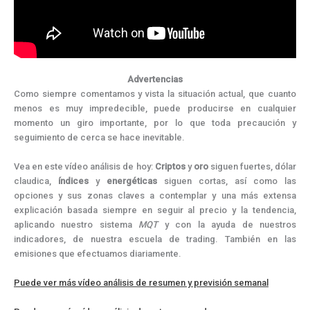
Advertencias
Como siempre comentamos y vista la situación actual, que cuanto
menos es muy impredecible, puede producirse en cualquier
momento un giro importante, por lo que toda precaución y
seguimiento de cerca se hace inevitable.
Vea en este vídeo análisis de hoy:
Criptos
y
oro
siguen fuertes, dólar
claudica,
índices
y
energéticas
siguen cortas, así como las
opciones y sus zonas claves a contemplar y una más extensa
explicación basada siempre en seguir al precio y la tendencia,
aplicando nuestro sistema
MQT
y con la ayuda de nuestros
indicadores, de nuestra escuela de trading. También en las
emisiones que efectuamos diariamente.
Puede ver más vídeo análisis de resumen y previsión semanal