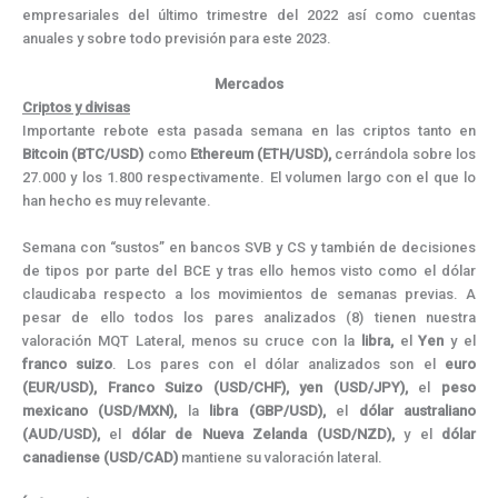
empresariales del último trimestre del 2022 así como cuentas
anuales y sobre todo previsión para este 2023.
Mercados
Criptos y divisas
Importante rebote esta pasada semana en las criptos tanto en
Bitcoin
(BTC/USD)
como
Ethereum (ETH/USD),
cerrándola sobre los
27.000 y los 1.800 respectivamente. El volumen largo con el que lo
han hecho es muy relevante.
Semana con “sustos” en bancos SVB y CS y también de decisiones
de tipos por parte del BCE y tras ello hemos visto como el dólar
claudicaba respecto a los movimientos de semanas previas. A
pesar de ello todos los pares analizados (8) tienen nuestra
valoración MQT Lateral, menos su cruce con la
libra,
el
Yen
y el
franco
suizo
. Los pares con el dólar analizados son el
euro
(EUR/USD), Franco Suizo (USD/CHF), yen (USD/JPY),
el
peso
mexicano (USD/MXN),
la
libra (GBP/USD),
el
dólar australiano
(AUD/USD),
el
dólar de Nueva Zelanda (USD/NZD),
y el
dólar
canadiense (USD/CAD)
mantiene su valoración lateral.