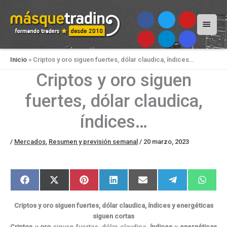
Menú
princi
Inicio
»
Criptos y oro siguen fuertes, dólar claudica, índices…
Criptos y oro siguen
fuertes, dólar claudica,
índices…
/
Mercados
,
Resumen y previsión semanal
/
20 marzo, 2023
Compartir
Compartir
Compartir
Compartir
Compartir
Compartir
Compar
F
X
P
L
E
T
W
en
en
en
en
en
en
en
a
(
i
i
m
e
h
c
T
n
n
a
l
a
e
w
t
k
i
e
t
Criptos y oro siguen fuertes, dólar claudica, índices y energéticas
b
i
e
e
l
g
s
o
t
r
d
r
A
siguen cortas
o
t
e
I
a
p
Criptos
y
oro
siguen fuertes, dólar claudica,
índices
y
energéticas