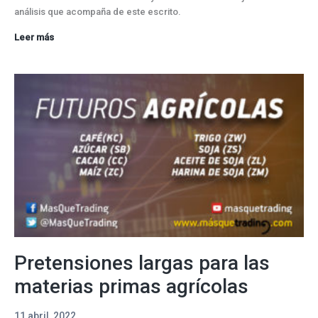
análisis que acompaña de este escrito.
Sin
Leer más
cambios
en
las
materias
primas
agrícolas
Pretensiones largas para las
materias primas agrícolas
11 abril, 2022