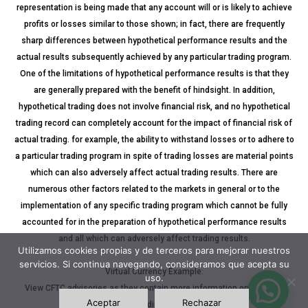
representation is being made that any account will or is likely to achieve
profits or losses similar to those shown; in fact, there are frequently
sharp differences between hypothetical performance results and the
actual results subsequently achieved by any particular trading program.
One of the limitations of hypothetical performance results is that they
are generally prepared with the benefit of hindsight. In addition,
hypothetical trading does not involve financial risk, and no hypothetical
trading record can completely account for the impact of financial risk of
actual trading. for example, the ability to withstand losses or to adhere to
a particular trading program in spite of trading losses are material points
which can also adversely affect actual trading results. There are
numerous other factors related to the markets in general or to the
implementation of any specific trading program which cannot be fully
accounted for in the preparation of hypothetical performance results
and all which can adversely affect trading results.
Utilizamos cookies propias y de terceros para mejorar nuestros
servicios. Si continua navegando, consideramos que acepta su
Virtual Currency Example:
uso.
View CFTC advisories as they contain more information on the risks
Aceptar
Rechazar
associated with trading virtual currencies.