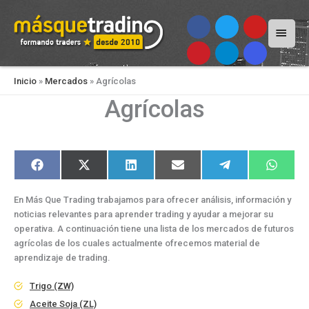
Menú
princi
Inicio
»
Mercados
»
Agrícolas
Agrícolas
Compartir
Compartir
Compartir
Compartir
Compartir
Compart
F
X
L
E
T
W
en
en
en
en
en
en
a
(
i
m
e
h
c
T
n
a
l
a
e
w
k
i
e
t
En Más Que Trading trabajamos para ofrecer análisis, información y
b
i
e
l
g
s
o
t
d
r
A
noticias relevantes para aprender trading y ayudar a mejorar su
o
t
I
a
p
operativa. A continuación tiene una lista de los mercados de futuros
k
e
n
m
p
r
agrícolas de los cuales actualmente ofrecemos material de
)
aprendizaje de trading.
Trigo (ZW)
Aceite Soja (ZL)