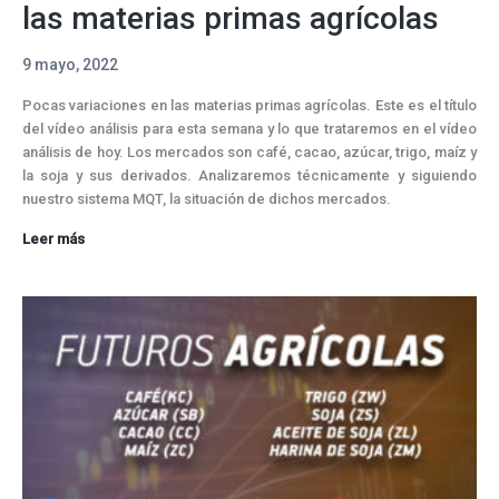
las materias primas agrícolas
9 mayo, 2022
Pocas variaciones en las materias primas agrícolas. Este es el título
del vídeo análisis para esta semana y lo que trataremos en el vídeo
análisis de hoy. Los mercados son café, cacao, azúcar, trigo, maíz y
la soja y sus derivados. Analizaremos técnicamente y siguiendo
nuestro sistema MQT, la situación de dichos mercados.
Poca
Leer más
predisposición
alcista
en
las
materias
primas
agrícolas