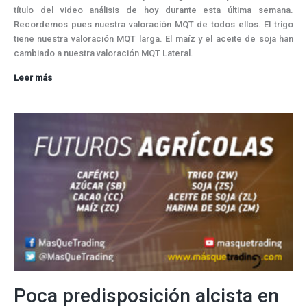
título del video análisis de hoy durante esta última semana.
Recordemos pues nuestra valoración MQT de todos ellos. El trigo
tiene nuestra valoración MQT larga. El maíz y el aceite de soja han
cambiado a nuestra valoración MQT Lateral.
Sin
Leer más
variación
en
las
materias
primas
agrícolas
Poca predisposición alcista en