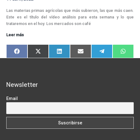
Las materias primas agrícolas que más subieron, las que más caen.
Este es el título del vídeo análisis para esta semana y lo que
trataremos en el hoy. Los mercados son café
Pretensiones
Leer más
largas
para
Compartir
Compartir
Compartir
Compartir
Compartir
Compart
F
X
L
E
T
W
las
en
en
en
en
en
en
a
(
i
m
e
h
materias
c
T
n
a
l
a
e
w
k
i
e
t
primas
b
i
e
l
g
s
o
t
d
r
A
agrícolas
o
t
I
a
p
k
e
n
m
p
Newsletter
r
)
Email