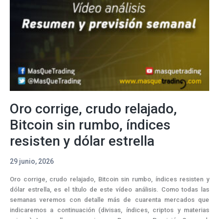
frágil,
índices
en
vaivén
y
dólar
dominante
Oro corrige, crudo relajado,
Bitcoin sin rumbo, índices
resisten y dólar estrella
29 junio, 2026
Oro corrige, crudo relajado, Bitcoin sin rumbo, índices resisten y
dólar estrella, es el título de este vídeo análisis. Como todas las
semanas veremos con detalle más de cuarenta mercados que
indicaremos a continuación (divisas, índices, criptos y materias