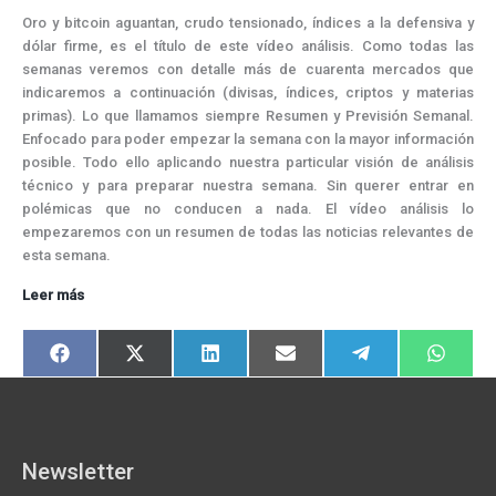
Oro y bitcoin aguantan, crudo tensionado, índices a la defensiva y
dólar firme, es el título de este vídeo análisis. Como todas las
semanas veremos con detalle más de cuarenta mercados que
indicaremos a continuación (divisas, índices, criptos y materias
primas). Lo que llamamos siempre Resumen y Previsión Semanal.
Enfocado para poder empezar la semana con la mayor información
posible. Todo ello aplicando nuestra particular visión de análisis
técnico y para preparar nuestra semana. Sin querer entrar en
polémicas que no conducen a nada. El vídeo análisis lo
empezaremos con un resumen de todas las noticias relevantes de
esta semana.
Oro
Leer más
y
bitcoin
Compartir
Compartir
Compartir
Compartir
Compartir
Compart
F
X
L
E
T
W
aguantan,
en
en
en
en
en
en
a
(
i
m
e
h
crudo
c
T
n
a
l
a
e
w
k
i
e
t
tensionado,
b
i
e
l
g
s
o
t
d
r
A
índices
o
t
I
a
p
a
k
e
n
m
p
Newsletter
r
la
)