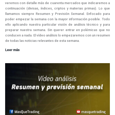
veremos con detalle más de cuarenta mercados que indicaremos a
continuación (divisas, índices, criptos y materias primas). Lo que
llamamos siempre Resumen y Previsión Semanal. Enfocado para
poder empezar la semana con la mayor información posible. Todo
ello aplicando nuestra particular visión de análisis técnico y para
preparar nuestra semana. Sin querer entrar en polémicas que no
conducen a nada. El vídeo análisis lo empezaremos con un resumen
de todas las noticias relevantes de esta semana.
Oro
Leer más
estable,
crudo
volátil,
bitcoin
sometido,
índices
aguantan
y
dólar
domina