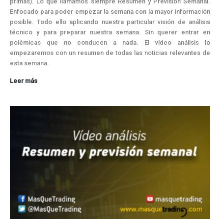
primas). Lo que llamamos siempre Resumen y Previsión Semanal.
Enfocado para poder empezar la semana con la mayor información
posible. Todo ello aplicando nuestra particular visión de análisis
técnico y para preparar nuestra semana. Sin querer entrar en
polémicas que no conducen a nada. El vídeo análisis lo
empezaremos con un resumen de todas las noticias relevantes de
esta semana.
Oro
Leer más
corrige,
crudo
relajado,
Bitcoin
sin
rumbo,
índices
resisten
y
dólar
estrella