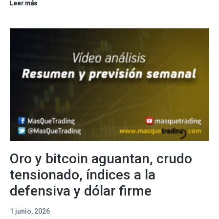
Oro
Leer más
firme,
bitcoin
rendido,
crudo
volátil,
índices
caen
y
dólar
aún
dominante
Oro y bitcoin aguantan, crudo
tensionado, índices a la
defensiva y dólar firme
1 junio, 2026