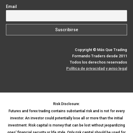
defensiva
Email
y
dólar
firme
Copyright © Más Que Trading
Formando Traders desde 2011
Todos los derechos reservados
Política de privacidad y aviso legal
Risk Disclosure:
Futures and forex trading contains substantial risk and is not for every
investor. An investor could potentially lose all or more than the initial
investment. Risk capital is money that can be lost without jeopardizing
ones’ financial security or life style. Only risk capital should be used for