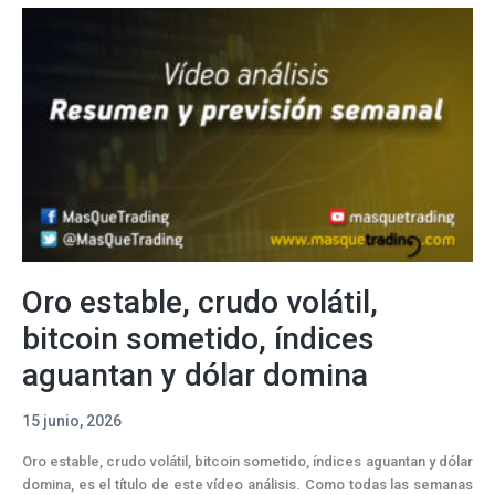
nervioso,
Bitcoin
frágil,
índices
en
pausa
y
dólar
decisivo
Oro estable, crudo volátil,
bitcoin sometido, índices
aguantan y dólar domina
15 junio, 2026
Oro estable, crudo volátil, bitcoin sometido, índices aguantan y dólar
domina, es el título de este vídeo análisis. Como todas las semanas