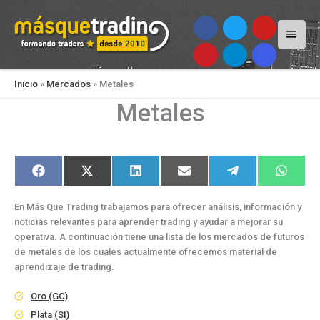
Menú
princi
Inicio
»
Mercados
»
Metales
Metales
Compartir
Compartir
Compartir
Compartir
Compartir
Compart
F
X
L
E
T
W
en
en
en
en
en
en
a
(
i
m
e
h
c
T
n
a
l
a
e
w
k
i
e
t
En Más Que Trading trabajamos para ofrecer análisis, información y
b
i
e
l
g
s
o
t
d
r
A
noticias relevantes para aprender trading y ayudar a mejorar su
o
t
I
a
p
operativa. A continuación tiene una lista de los mercados de futuros
k
e
n
m
p
r
de metales de los cuales actualmente ofrecemos material de
)
aprendizaje de trading.
Oro (GC)
Plata (SI)