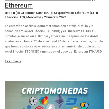
Ethereum
Bitcoin (BTC)
,
Bitcoin Cash (BCH)
,
Cryptodivisas
,
Ethereum (ETH)
,
Litecoin (LTC)
,
Mercados
/
28 marzo, 2022
En este vídeo análisis, comentaremos con detalle el título y la
situación actual del Bitcoin (BTC/USD) y el Ethereum ETH/USD:
Tímidos avances en el Bitcoin y Ethereum. Después de los doble
suelos en ambos el 24 de enero y el 24 de febrero pasados, todo lo
que hemos visto es otro rebote en zonas también de doble techo
en el Bitcoin (BTC/USD) y menos en el caso del Ethereum ETH/USD.
Tímidos
Leer más »
avances
en
el
Bitcoin
y
Ethereum