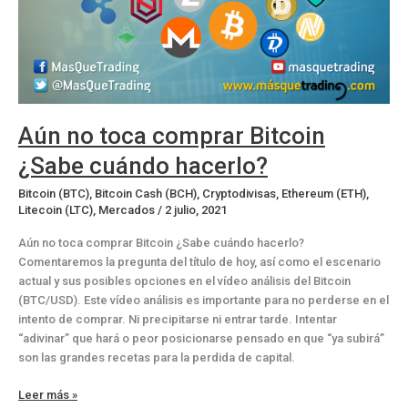
Aún no toca comprar Bitcoin
¿Sabe cuándo hacerlo?
Bitcoin (BTC)
,
Bitcoin Cash (BCH)
,
Cryptodivisas
,
Ethereum (ETH)
,
Litecoin (LTC)
,
Mercados
/
2 julio, 2021
Aún no toca comprar Bitcoin ¿Sabe cuándo hacerlo?
Comentaremos la pregunta del título de hoy, así como el escenario
actual y sus posibles opciones en el vídeo análisis del Bitcoin
(BTC/USD). Este vídeo análisis es importante para no perderse en el
intento de comprar. Ni precipitarse ni entrar tarde. Intentar
“adivinar” que hará o peor posicionarse pensado en que “ya subirá”
son las grandes recetas para la perdida de capital.
Aún
Leer más »