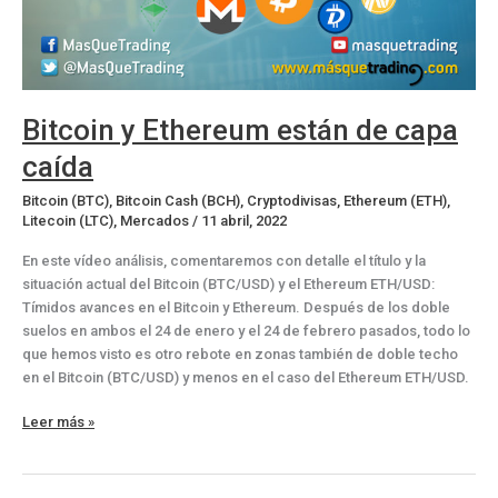
Bitcoin y Ethereum están de capa
caída
Bitcoin (BTC)
,
Bitcoin Cash (BCH)
,
Cryptodivisas
,
Ethereum (ETH)
,
Litecoin (LTC)
,
Mercados
/
11 abril, 2022
En este vídeo análisis, comentaremos con detalle el título y la
situación actual del Bitcoin (BTC/USD) y el Ethereum ETH/USD:
Tímidos avances en el Bitcoin y Ethereum. Después de los doble
suelos en ambos el 24 de enero y el 24 de febrero pasados, todo lo
que hemos visto es otro rebote en zonas también de doble techo
en el Bitcoin (BTC/USD) y menos en el caso del Ethereum ETH/USD.
Bitcoin
Leer más »
y
Ethereum
están