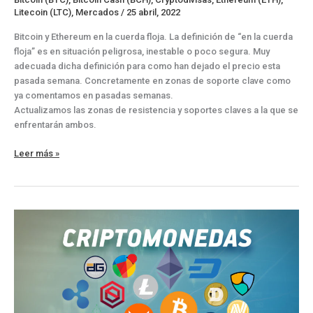
Litecoin (LTC)
,
Mercados
/
25 abril, 2022
Bitcoin y Ethereum en la cuerda floja. La definición de “en la cuerda
floja” es en situación peligrosa, inestable o poco segura. Muy
adecuada dicha definición para como han dejado el precio esta
pasada semana. Concretamente en zonas de soporte clave como
ya comentamos en pasadas semanas.
Actualizamos las zonas de resistencia y soportes claves a la que se
enfrentarán ambos.
Bitcoin
Leer más »
y
Ethereum
en
la
cuerda
floja