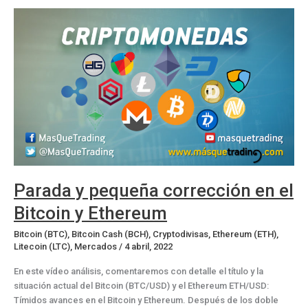
de
capa
caída
Parada y pequeña corrección en el
Bitcoin y Ethereum
Bitcoin (BTC)
,
Bitcoin Cash (BCH)
,
Cryptodivisas
,
Ethereum (ETH)
,
Litecoin (LTC)
,
Mercados
/
4 abril, 2022
En este vídeo análisis, comentaremos con detalle el título y la
situación actual del Bitcoin (BTC/USD) y el Ethereum ETH/USD:
Tímidos avances en el Bitcoin y Ethereum. Después de los doble