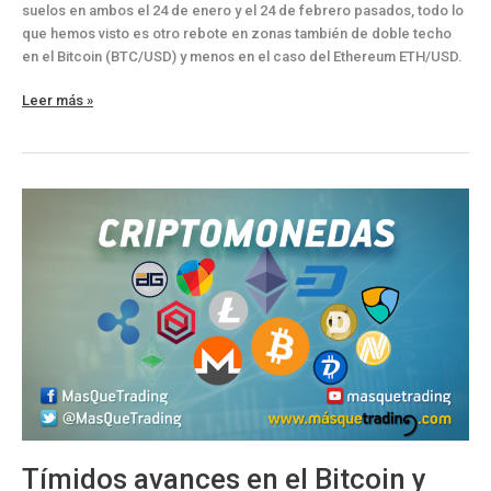
suelos en ambos el 24 de enero y el 24 de febrero pasados, todo lo
que hemos visto es otro rebote en zonas también de doble techo
en el Bitcoin (BTC/USD) y menos en el caso del Ethereum ETH/USD.
Parada
Leer más »
y
pequeña
corrección
en
el
Bitcoin
y
Ethereum
Tímidos avances en el Bitcoin y