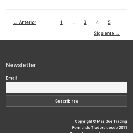
no
toca
comprar
Bitcoin
←
Anterior
1
…
3
4
5
¿Sabe
cuándo
Siguiente
→
hacerlo?
Newsletter
Email
Copyright © Más Que Trading
Formando Traders desde 2011