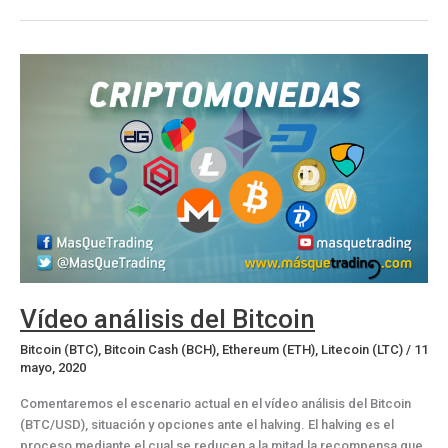
del
Bitcoin:
Situación
y
opciones
actuales
Vídeo análisis del Bitcoin
Bitcoin (BTC)
,
Bitcoin Cash (BCH)
,
Ethereum (ETH)
,
Litecoin (LTC)
/
11
mayo, 2020
Comentaremos el escenario actual en el vídeo análisis del Bitcoin
(BTC/USD), situación y opciones ante el halving. El halving es el
proceso mediante el cual se reducen a la mitad la recompensa que