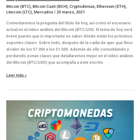
Bitcoin (BTC)
,
Bitcoin Cash (BCH)
,
Cryptodivisas
,
Ethereum (ETH)
,
Litecoin (LTC)
,
Mercados
/
25 marzo, 2021
Comentaremos la pregunta del título de hoy, así como el escenario
actual en el vídeo análisis del Bitcoin (BTC/USD. El tema de hoy será
breve puesto que lo importante es saber dónde están los próximos
soportes claves. Sobre todo, después de la caída de ayer que llevo
al valor de los 57.000 a los 51.500. Además de ello consolidando y
perdiendo zonas claves que detallaremos mejor en el vídeo análisis
del Bitcoin (BTC/USD) que acompaña a este escrito.
¿Dónde
Leer más »
tiene
los
siguientes
soportes
el
Bitcoin?