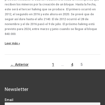
reciben los mineros por la creación de un bloque. Hasta la fecha,
este será el tercer halving que se produce. El primero ocurrió en
2012, el segundo en 2016 y este ahora en 2020. Se prevé que de
seguir así dure hasta el año 2140. El de 2012 ocurrió el 28 de
noviembre y el de 2016 pasó el 9 de julio. El próximo halving está
previsto para 2024, entre marzo y junio cuando se llegue al bloque
840.000.
Vídeo
Leer más »
análisis
del
Bitcoin
←
Anterior
1
…
4
5
Newsletter
Email