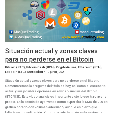
Situación actual y zonas claves
para no perderse en el Bitcoin
Bitcoin (BTC)
,
Bitcoin Cash (BCH)
,
Cryptodivisas
,
Ethereum (ETH)
,
Litecoin (LTC)
,
Mercados
/
10 junio, 2021
Situación actual y zonas claves para no perderse en el Bitcoin.
Comentaremos la pregunta del título de hoy, así como el escenario
actual y sus posibles opciones en el vídeo análisis del Bitcoin
(BTC/USD. Este vídeo análisis es importante visto lo que hizo ayer el
precio. En la sesión de ayer vimos como superaba la SMA de 200 en
gráfico horario con volumen adecuado, aunque es cierto que
faltaría su consolidación. Y por otro lado también en la sesión de