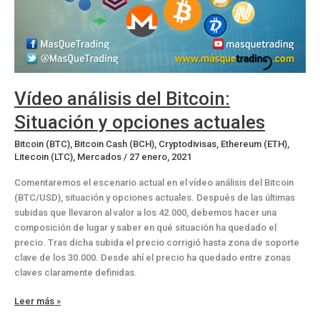
Vídeo análisis del Bitcoin:
Situación y opciones actuales
Bitcoin (BTC)
,
Bitcoin Cash (BCH)
,
Cryptodivisas
,
Ethereum (ETH)
,
Litecoin (LTC)
,
Mercados
/
27 enero, 2021
Comentaremos el escenario actual en el vídeo análisis del Bitcoin
(BTC/USD), situación y opciones actuales. Después de las últimas
subidas que llevaron al valor a los 42.000, debemos hacer una
composición de lugar y saber en qué situación ha quedado el
precio. Tras dicha subida el precio corrigió hasta zona de soporte
clave de los 30.000. Desde ahí el precio ha quedado entre zonas
claves claramente definidas.
Vídeo
Leer más »
análisis