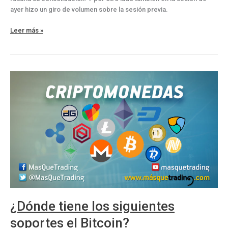
ayer hizo un giro de volumen sobre la sesión previa.
Situación
Leer más »
actual
y
zonas
claves
para
no
perderse
en
el
Bitcoin
¿Dónde tiene los siguientes
soportes el Bitcoin?