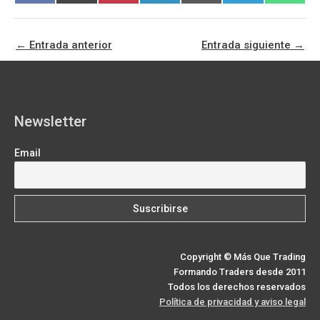
en
en
en
en
en
en
en
a
(
i
i
m
e
h
c
T
n
n
a
l
a
e
w
t
k
i
e
t
b
i
e
e
l
g
s
o
t
r
d
r
A
←
Entrada anterior
Entrada siguiente
→
o
t
e
I
a
p
k
e
s
n
m
p
r
t
)
Newsletter
Email
Copyright © Más Que Trading
Formando Traders desde 2011
Todos los derechos reservados
Política de privacidad y aviso legal