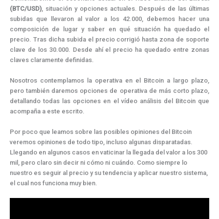
o
t
e
I
a
p
(BTC/USD)
, situación y opciones actuales. Después de las últimas
k
e
s
n
m
p
r
t
subidas que llevaron al valor a los 42.000, debemos hacer una
)
composición de lugar y saber en qué situación ha quedado el
precio. Tras dicha subida el precio corrigió hasta zona de soporte
clave de los 30.000. Desde ahí el precio ha quedado entre zonas
claves claramente definidas.
Nosotros contemplamos la operativa en el Bitcoin a largo plazo,
pero también daremos opciones de operativa de más corto plazo,
detallando todas las opciones en el vídeo análisis del Bitcoin que
acompaña a este escrito.
Por poco que leamos sobre las posibles opiniones del Bitcoin
veremos opiniones de todo tipo, incluso algunas disparatadas.
Llegando en algunos casos en vaticinar la llegada del valor a los 300
mil, pero claro sin decir ni cómo ni cuándo. Como siempre lo
nuestro es seguir al precio y su tendencia y aplicar nuestro sistema,
el cual nos funciona muy bien.