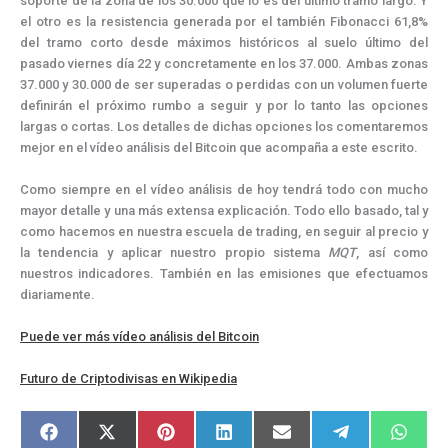
soporte de la zona de los 30.000 que lo es del último tramo largo. Y
el otro es la resistencia generada por el también Fibonacci 61,8%
del tramo corto desde máximos históricos al suelo último del
pasado viernes día 22 y concretamente en los 37.000. Ambas zonas
37.000 y 30.000 de ser superadas o perdidas con un volumen fuerte
definirán el próximo rumbo a seguir y por lo tanto las opciones
largas o cortas. Los detalles de dichas opciones los comentaremos
mejor en el vídeo análisis del Bitcoin que acompaña a este escrito.
Como siempre en el vídeo análisis de hoy tendrá todo con mucho
mayor detalle y una más extensa explicación. Todo ello basado, tal y
como hacemos en nuestra escuela de trading, en seguir al precio y
la tendencia y aplicar nuestro propio sistema
MQT
, así como
nuestros indicadores. También en las emisiones que efectuamos
diariamente.
Puede ver más vídeo análisis del Bitcoin
Futuro de Criptodivisas
en Wikipedia
Compartir
Compartir
Compartir
Compartir
Compartir
Compartir
Compar
F
X
P
L
E
T
W