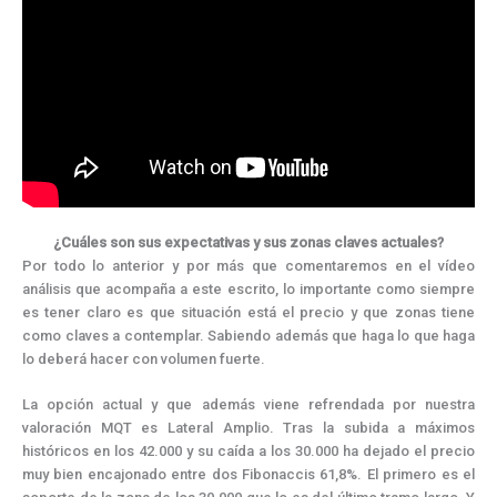
¿Cuáles son sus expectativas y sus zonas claves actuales?
Por todo lo anterior y por más que comentaremos en el vídeo
análisis que acompaña a este escrito, lo importante como siempre
es tener claro es que situación está el precio y que zonas tiene
como claves a contemplar. Sabiendo además que haga lo que haga
lo deberá hacer con volumen fuerte.
La opción actual y que además viene refrendada por nuestra
valoración MQT es Lateral Amplio. Tras la subida a máximos
históricos en los 42.000 y su caída a los 30.000 ha dejado el precio
muy bien encajonado entre dos Fibonaccis 61,8%. El primero es el