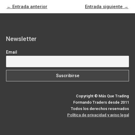
b
i
e
e
l
g
s
o
t
r
d
r
A
←
Entrada anterior
Entrada siguiente
→
o
t
e
I
a
p
k
e
s
n
m
p
r
t
)
Newsletter
Email
Copyright © Más Que Trading
Formando Traders desde 2011
Todos los derechos reservados
Política de privacidad y aviso legal