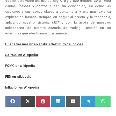
Vea en este vídeo análisis de hoy:
Oro
y
crudo
débiles,
dólar
frena
caídas,
índices
y
criptos
suben sin convicción, así como las
opciones y sus zonas claves a contemplar y una más extensa
explicación basada siempre en seguir al precio y la tendencia,
aplicando nuestro sistema
MQT
y con la ayuda de nuestros
indicadores, de nuestra escuela de trading. También en las
emisiones que efectuamos diariamente.
Puede ver más vídeo análisis del futuro de Índices
S&P500 en Wikipedia
FOMC en wikipedia
FED en wikipedia
Inflación en Wikipedia
Compartir
Compartir
Compartir
Compartir
Compartir
Compartir
Compar
F
X
P
L
E
T
W
en
en
en
en
en
en
en
a
(
i
i
m
e
h
c
T
n
n
a
l
a
e
w
t
k
i
e
t