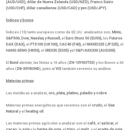
(AUD/USD),
dólar de Nueva Zelanda (USD/NZD),
Franco Suizo
(
USD/CHF), dólar canadiense (USD/CAD) y yen (USD/JPY).
Índices y bonos
Índices (13) tanto europeos como de EE.UU. analizados son,
Minis,
S&P500, Dow, Nasdaq y Russell,
el
Euro Stoxx 50 (EU50),
los
Futuros
DAX (DAX),
el
FTS100 (UK100), CAC40 (F40),
el
NIKKEI225 (JP225),
el
HANG SENG (HK50),
el
IBEX35 (ES35)
yel
S&P/ASX200 (AUS200).
El
Bund
alemán, las Notas a 10 años (
ZN-10YNOTES
) y los Bonos a 30
años (
ZB-30YBOND
), junto al
VIX
también veremos su análisis.
Materias primas
Las metálicas a analizar,
oro,
plata, platino, paladio y cobre
.
Materias primas energéticas que veremos son el
crudo,
el
Gas
Natural
y el
heating
oil
.
Las materias primas agrícolas a analizar son el
café
, el
azúcar,
el
cacao,
la
soja
y la
harina de soja
, el
trigo,
el
maíz
, y el
aceite de soja.