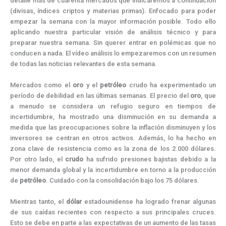
detalle más de cuarenta mercados que indicaremos a continuación
(divisas, índices criptos y materias primas). Enfocado para poder
empezar la semana con la mayor información posible. Todo ello
aplicando nuestra particular visión de análisis técnico y para
preparar nuestra semana. Sin querer entrar en polémicas que no
conducen a nada. El vídeo análisis lo empezaremos con un resumen
de todas las noticias relevantes de esta semana.
Mercados como el
oro
y el
petróleo
crudo ha experimentado un
período de debilidad en las últimas semanas. El precio del
oro
, que
a menudo se considera un refugio seguro en tiempos de
incertidumbre, ha mostrado una disminución en su demanda a
medida que las preocupaciones sobre la inflación disminuyen y los
inversores se centran en otros activos. Además, lo ha hecho en
zona clave de resistencia como es la zona de los 2.000 dólares.
Por otro lado, el
crudo
ha sufrido presiones bajistas debido a la
menor demanda global y la incertidumbre en torno a la producción
de
petróleo
. Cuidado con la consolidación bajo los 75 dólares.
Mientras tanto, el
dólar
estadounidense ha logrado frenar algunas
de sus caídas recientes con respecto a sus principales cruces.
Esto se debe en parte a las expectativas de un aumento de las tasas