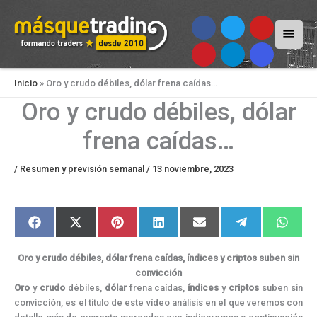
Menú
princi
Inicio
»
Oro y crudo débiles, dólar frena caídas…
Oro y crudo débiles, dólar
frena caídas…
/
Resumen y previsión semanal
/
13 noviembre, 2023
Compartir
Compartir
Compartir
Compartir
Compartir
Compartir
Compar
F
X
P
L
E
T
W
en
en
en
en
en
en
en
a
(
i
i
m
e
h
c
T
n
n
a
l
a
e
w
t
k
i
e
t
Oro y crudo débiles, dólar frena caídas, índices y criptos suben sin
b
i
e
e
l
g
s
o
t
r
d
r
A
convicción
o
t
e
I
a
p
Oro
y
crudo
débiles,
dólar
frena caídas,
índices
y
criptos
suben sin
k
e
s
n
m
p
r
t
convicción, es el título de este vídeo análisis en el que veremos con
)