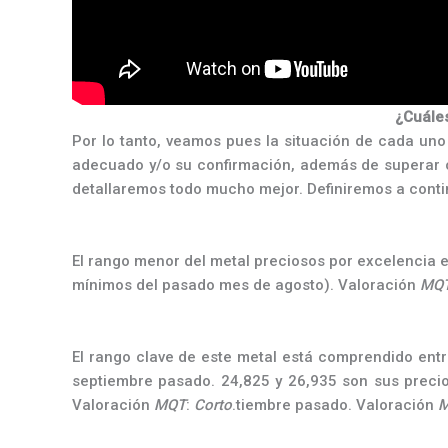
¿Cuáles
Por lo tanto, veamos pues la situación de cada uno
adecuado y/o su confirmación, además de superar o
detallaremos todo mucho mejor. Definiremos a conti
El rango menor del metal preciosos por excelencia e
mínimos del pasado mes de agosto). Valoración
MQ
El rango clave de este metal está comprendido ent
septiembre pasado. 24,825 y 26,935 son sus precio
Valoración
MQT
:
Corto
.tiembre pasado. Valoración