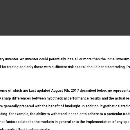
ery investor. An investor could potentially lose all or more than the initial invest
ed for trading and only those with sufficient risk capital should consider trading. 
ome of which are Last updated August 9th, 2017 described below. no representatio
ntly sharp differences between hypothetical performance results and the actual r
re generally prepared with the benefit of hindsight. In addition, hypothetical tradi
ding. for example, the ability to withstand losses or to adhere to a particular tr
her factors related to the markets in general or to the implementation of any spe
dversely affect trading results.