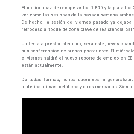
El oro incapaz de recuperar los 1.800 y la plata los
ver como las sesiones de la pasada semana ambos 
De hecho, la sesión del viernes pasado ya dejaba
retroceso al toque de zona clave de resistencia. Si 
Un tema a prestar atención, será este jueves cuand
sus conferencias de prensa posteriores. El miércoles
el viernes saldrá el nuevo reporte de empleo en EE
están actualmente.
De todas formas, nunca queremos ni generalizar, 
materias primas metálicas y otros mercados. Siemp