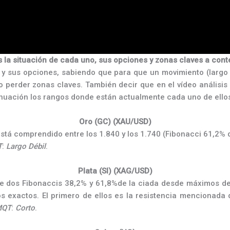
 la situación de cada uno, sus opciones y zonas claves a con
 y sus opciones, sabiendo que para que un movimiento (largo
 perder zonas claves. También decir que en el vídeo análisis
nuación los rangos donde están actualmente cada uno de ello
Oro (GC) (XAU/USD)
stá comprendido entre los 1.840 y los 1.740 (Fibonacci 61,2% 
T
:
Largo Débil
.
Plata (SI) (XAG/USD)
re dos Fibonaccis 38,2% y 61,8%de la ciada desde máximos de 
s exactos. El primero de ellos es la resistencia mencionada 
MQT
:
Corto
.