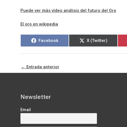
Puede ver más vídeo análisis del futuro del Oro
El oro en wikipedia
Compartir
Compartir
Facebook
X (Twitter)
en
en
←
Entrada anterior
Newsletter
Email