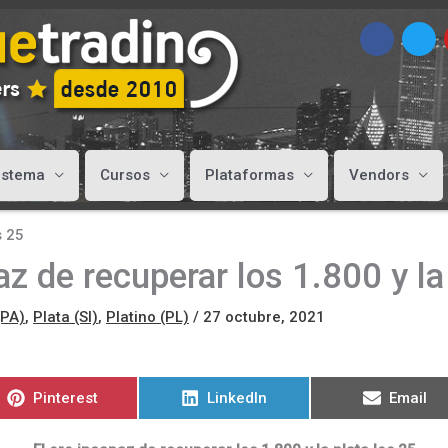
istema
Cursos
Plataformas
Vendors
s 25
az de recuperar los 1.800 y la
(PA)
,
Plata (SI)
,
Platino (PL)
/
27 octubre, 2021
Compartir
Compartir
Compart
Pinterest
LinkedIn
Email
en
en
en