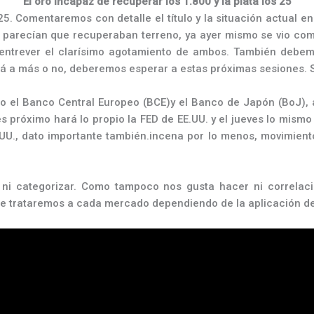
El oro incapaz de recuperar los 1.800 y la plata los 25
 25. Comentaremos con detalle el título y la situación actual e
parecían que recuperaban terreno, ya ayer mismo se vio como
 entrever el clarísimo agotamiento de ambos. También debem
irá a más o no, deberemos esperar a estas próximas sesiones. S
o el Banco Central Europeo (BCE)y el Banco de Japón (BoJ), a
 próximo hará lo propio la FED de EE.UU. y el jueves lo mismo
.UU., dato importante también.incena por lo menos, movimiento
ni categorizar. Como tampoco nos gusta hacer ni correlaci
re trataremos a cada mercado dependiendo de la aplicación d