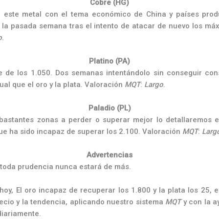
Cobre (HG)
e este metal con el tema económico de China y países pro
a la pasada semana tras el intento de atacar de nuevo los m
o
.
Platino (PA)
e de los 1.050. Dos semanas intentándolo sin conseguir con
al que el oro y la plata. Valoración
MQT
:
Largo
.
Paladio (PL)
bastantes zonas a perder o superar mejor lo detallaremos e
que ha sido incapaz de superar los 2.100. Valoración
MQT
:
Larg
Advertencias
, toda prudencia nunca estará de más.
hoy, El oro incapaz de recuperar los 1.800 y la plata los 25
ecio y la tendencia, aplicando nuestro sistema
MQT
y con la a
diariamente.