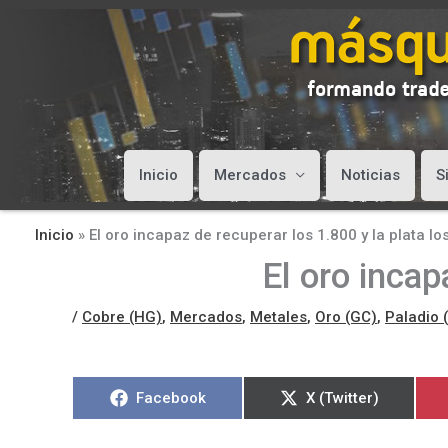
Inicio
Mercados
Noticias
S
Inicio
»
El oro incapaz de recuperar los 1.800 y la plata lo
El oro incap
/
Cobre (HG)
,
Mercados
,
Metales
,
Oro (GC)
,
Paladio 
Compartir
Compartir
Facebook
X (Twitter)
en
en