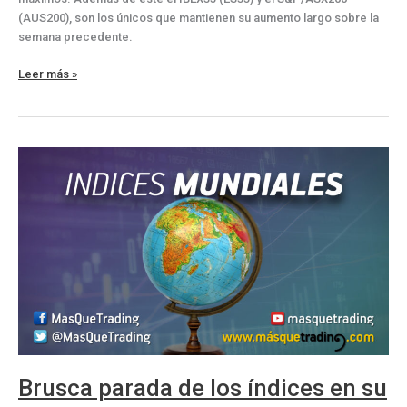
(AUS200), son los únicos que mantienen su aumento largo sobre la
semana precedente.
Los
Leer más »
principales
índices
mundiales
no
levantan
cabeza
Brusca parada de los índices en su