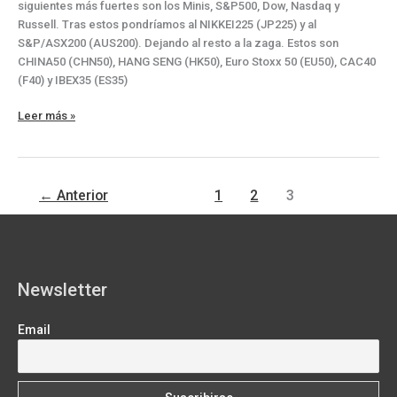
siguientes más fuertes son los Minis, S&P500, Dow, Nasdaq y
Russell. Tras estos pondríamos al NIKKEI225 (JP225) y al
S&P/ASX200 (AUS200). Dejando al resto a la zaga. Estos son
CHINA50 (CHN50), HANG SENG (HK50), Euro Stoxx 50 (EU50), CAC40
(F40) y IBEX35 (ES35)
Los
Leer más »
principales
índices
suben,
pero
←
Anterior
1
2
3
con
distinto
desempeño
Newsletter
Email