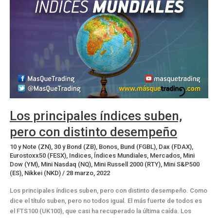
su
intento
de
recuperación
Los principales índices suben,
pero con distinto desempeño
10 y Note (ZN)
,
30 y Bond (ZB)
,
Bonos
,
Bund (FGBL)
,
Dax (FDAX)
,
Eurostoxx50 (FESX)
,
Indices
,
Índices Mundiales
,
Mercados
,
Mini
Dow (YM)
,
Mini Nasdaq (NQ)
,
Mini Russell 2000 (RTY)
,
Mini S&P500
(ES)
,
Nikkei (NKD)
/
28 marzo, 2022
Los principales índices suben, pero con distinto desempeño. Como
dice el título suben, pero no todos igual. El más fuerte de todos es
el FTS100 (UK100), que casi ha recuperado la última caída. Los