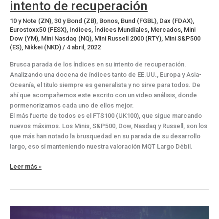
intento de recuperación
10 y Note (ZN)
,
30 y Bond (ZB)
,
Bonos
,
Bund (FGBL)
,
Dax (FDAX)
,
Eurostoxx50 (FESX)
,
Indices
,
Índices Mundiales
,
Mercados
,
Mini
Dow (YM)
,
Mini Nasdaq (NQ)
,
Mini Russell 2000 (RTY)
,
Mini S&P500
(ES)
,
Nikkei (NKD)
/
4 abril, 2022
Brusca parada de los índices en su intento de recuperación.
Analizando una docena de índices tanto de EE.UU., Europa y Asia-
Oceanía, el titulo siempre es generalista y no sirve para todos. De
ahí que acompañemos este escrito con un video análisis, donde
pormenorizamos cada uno de ellos mejor.
El más fuerte de todos es el FTS100 (UK100), que sigue marcando
nuevos máximos. Los Minis, S&P500, Dow, Nasdaq y Russell, son los
que más han notado la brusquedad en su parada de su desarrollo
largo, eso sí manteniendo nuestra valoración MQT Largo Débil.
Brusca
Leer más »
parada
de
los
índices
en