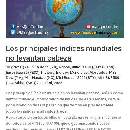
Los principales índices mundiales
no levantan cabeza
10 y Note (ZN)
,
30 y Bond (ZB)
,
Bonos
,
Bund (FGBL)
,
Dax (FDAX)
,
Eurostoxx50 (FESX)
,
Indices
,
Índices Mundiales
,
Mercados
,
Mini
Dow (YM)
,
Mini Nasdaq (NQ)
,
Mini Russell 2000 (RTY)
,
Mini S&P500
(ES)
,
Nikkei (NKD)
/
11 abril, 2022
Los principales índices mundiales no levantan cabeza. Así es como
hemos titulado el monográfico de índices de esta semana, vista la
poca intención de recuperación que vemos en prácticamente
todos los índices analizados, trece.
Poca variación en todos ellos en esta última semana. El más fuerte
de todos es el FTS100 (UK100), que sigue marcando nuevos
máximos. Además de este el IBEX35 (ES35) y el S&P/ASX200