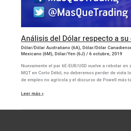
Análisis del Dólar respecto a su
Dólar/Dólar Australiano (6A)
,
Dólar/Dólar Canadiens
Mexicano (6M)
,
Dólar/Yen (6J)
/
6 octubre, 2019
Nuevamente el par 6E-EUR/USD vuelve a rebotar en z
MQT en Corto Débil, no deberemos perder de vista lo
de empleo no agrícola y el discurso de Powell más t
Análisis
Leer más »
del
Dólar
respecto
a
su