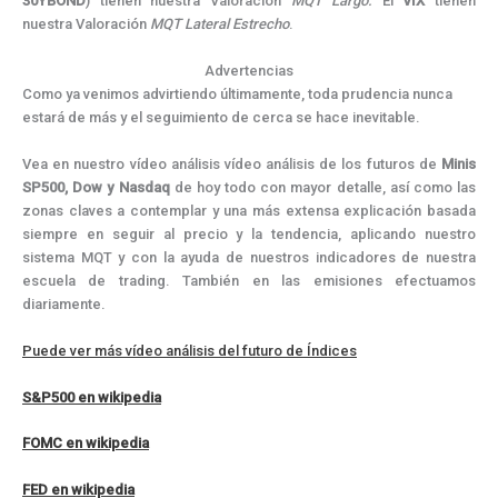
30YBOND
) tienen nuestra Valoración
MQT Largo.
El
VIX
tienen
nuestra Valoración
MQT
Lateral Estrecho
.
Advertencias
Como ya venimos advirtiendo últimamente, toda prudencia nunca
estará de más y el seguimiento de cerca se hace inevitable.
Vea en nuestro vídeo análisis vídeo análisis de los futuros de
Minis
SP500, Dow y Nasdaq
de hoy todo con mayor detalle, así como las
zonas claves a contemplar y una más extensa explicación basada
siempre en seguir al precio y la tendencia, aplicando nuestro
sistema MQT y con la ayuda de nuestros indicadores de nuestra
escuela de trading. También en las emisiones efectuamos
diariamente.
Puede ver más vídeo análisis del futuro de Índices
S&P500 en wikipedia
FOMC en wikipedia
FED en wikipedia