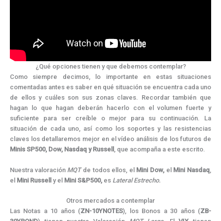
¿Qué opciones tienen y que debemos contemplar?
Como siempre decimos, lo importante en estas situaciones
comentadas antes es saber en qué situación se encuentra cada uno
de ellos y cuáles son sus zonas claves. Recordar también que
hagan lo que hagan deberán hacerlo con el volumen fuerte y
suficiente para ser creíble o mejor para su continuación. La
situación de cada uno, así como los soportes y las resistencias
claves los detallaremos mejor en el vídeo análisis de los futuros de
Minis SP500, Dow, Nasdaq y Russell
, que acompaña a este escrito.
Nuestra valoración
MQT
de todos ellos, el
Mini Dow,
el
Mini Nasdaq
,
el
Mini Russell
y el
Mini S&P500,
es
Lateral Estrecho.
Otros mercados a contemplar
Las Notas a 10 años (
ZN-10YNOTES
), los Bonos a 30 años (
ZB-