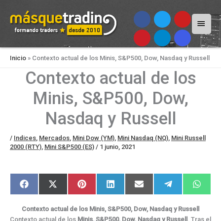
Menú
princi
Inicio
»
Contexto actual de los Minis, S&P500, Dow, Nasdaq y Russell
Contexto actual de los
Minis, S&P500, Dow,
Nasdaq y Russell
/
Indices
,
Mercados
,
Mini Dow (YM)
,
Mini Nasdaq (NQ)
,
Mini Russell
2000 (RTY)
,
Mini S&P500 (ES)
/
1 junio, 2021
Compartir
Compartir
Compartir
Compartir
Compartir
Compartir
Compar
F
X
P
L
E
T
W
en
en
en
en
en
en
en
a
(
i
i
m
e
h
c
T
n
n
a
l
a
e
w
t
k
i
e
t
Contexto actual de los Minis, S&P500, Dow, Nasdaq y Russell
b
i
e
e
l
g
s
o
t
r
d
r
A
Contexto actual de los
Minis, S&P500, Dow, Nasdaq y Russell
. Tras el