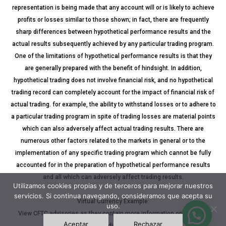
representation is being made that any account will or is likely to achieve
profits or losses similar to those shown; in fact, there are frequently
sharp differences between hypothetical performance results and the
actual results subsequently achieved by any particular trading program.
One of the limitations of hypothetical performance results is that they
are generally prepared with the benefit of hindsight. In addition,
hypothetical trading does not involve financial risk, and no hypothetical
trading record can completely account for the impact of financial risk of
actual trading. for example, the ability to withstand losses or to adhere to
a particular trading program in spite of trading losses are material points
which can also adversely affect actual trading results. There are
numerous other factors related to the markets in general or to the
implementation of any specific trading program which cannot be fully
accounted for in the preparation of hypothetical performance results
and all which can adversely affect trading results.
Utilizamos cookies propias y de terceros para mejorar nuestros
servicios. Si continua navegando, consideramos que acepta su
Virtual Currency Example:
uso.
View CFTC advisories as they contain more information on the risks
Aceptar
Rechazar
associated with trading virtual currencies.