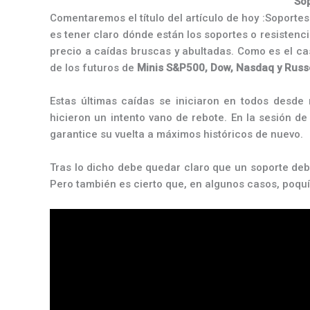
Sop
Comentaremos el título del artículo de hoy :Soporte
es tener claro dónde están los soportes o resistenci
precio a caídas bruscas y abultadas. Como es el cas
de los futuros de
Minis S&P500, Dow, Nasdaq y Russe
Estas últimas caídas se iniciaron en todos desde 
hicieron un intento vano de rebote. En la sesión d
garantice su vuelta a máximos históricos de nuevo.
Tras lo dicho debe quedar claro que un soporte debe
Pero también es cierto que, en algunos casos, poquí