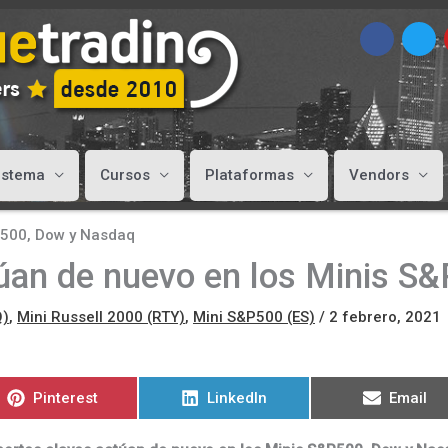
istema
Cursos
Plataformas
Vendors
P500, Dow y Nasdaq
túan de nuevo en los Minis S
Q)
,
Mini Russell 2000 (RTY)
,
Mini S&P500 (ES)
/
2 febrero, 2021
Compartir
Compartir
Compart
Pinterest
LinkedIn
Email
en
en
en