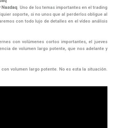
sdaq
y Nasdaq
. Uno de los temas importantes en el trading
quier soporte, si no unos que al perderlos obligue al
remos con todo lujo de detalles en el vídeo análisis
iernes con volúmenes cortos importantes, el jueves
sencia de volumen largo potente, que nos adelante y
 con volumen largo potente. No es esta la situación.