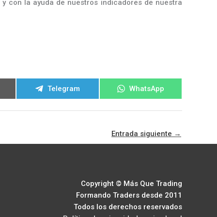
 y con la ayuda de nuestros indicadores de nuestra
ir
Compartir
Compartir
Telegram
WhatsApp
en
en
Entrada siguiente
→
Copyright © Más Que Trading
Formando Traders desde 2011
Todos los derechos reservados