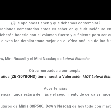
¿Qué opciones tienen y que debemos contemplar?
tuaciones comentadas antes es saber en qué situación se en
berán hacerlo con el volumen fuerte y suficiente para ser cr
 claves los detallaremos mejor en el vídeo análisis de los f
ow,
Mini Russell
y el
Mini Nasdaq
es
Lateral Estrecho
.
Otros mercados a contemplar
 años (
ZB-30YBOND
) tiene nuestra Valoración
MQT
Lateral Est
Advertencias
encia nunca estará de más y el seguimiento de cerca se hace 
 futuros de
Minis S&P500, Dow y Nasdaq
de hoy todo con mayor