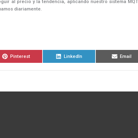
uir al precio y la tendencia, aplicando nuestro sistema MQT
tuamos diariamente.
Compartir
Compartir
Compart
Pinterest
LinkedIn
Email
en
en
en