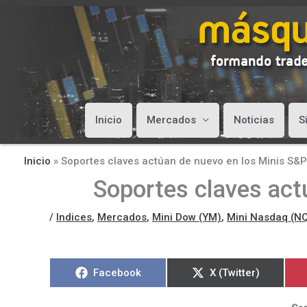
Inicio
Mercados
Noticias
S
Inicio
»
Soportes claves actúan de nuevo en los Minis S&
Soportes claves ac
/
Indices
,
Mercados
,
Mini Dow (YM)
,
Mini Nasdaq (N
Compartir
Compartir
Facebook
X (Twitter)
en
en