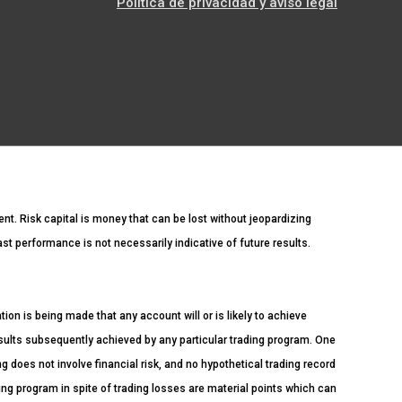
Política de privacidad y aviso legal
ment. Risk capital is money that can be lost without jeopardizing
Past performance is not necessarily indicative of future results.
n is being made that any account will or is likely to achieve
esults subsequently achieved by any particular trading program. One
ng does not involve financial risk, and no hypothetical trading record
ading program in spite of trading losses are material points which can