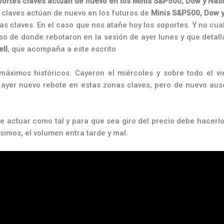
ortes claves actúan de nuevo en los Minis S&P500, Dow y Na
s claves actúan de nuevo en los futuros de
Minis S&P500, Dow 
as claves. En el caso que nos atañe hoy los soportes. Y no cual
o de donde rebotaron en la sesión de ayer lunes y que detalla
ll
, que acompaña a este escrito
máximos históricos. Cayeron el miércoles y sobre todo el v
e ayer nuevo rebote en estas zonas claves, pero de nuevo au
 actuar como tal y para que sea giro del precio debe hacerlo
simos, el volumen entra tarde y mal.