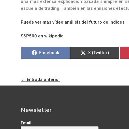
una más extensa explicación basada siempre en seg
escuela de trading. También en las emisiones efec
Puede ver más vídeo análisis del futuro de Índices
S&P500 en wikipedia
Compartir
Compartir
Facebook
X (Twitter)
en
en
←
Entrada anterior
Newsletter
Email