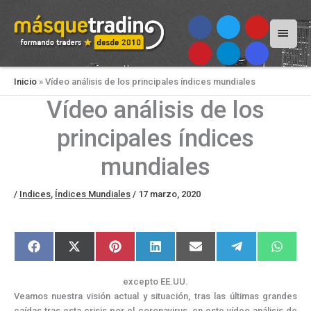
Menú
princi
Inicio
»
Vídeo análisis de los principales índices mundiales
Vídeo análisis de los
principales índices
mundiales
/
Indices
,
Índices Mundiales
/
17 marzo, 2020
Compartir
Compartir
Compartir
Compartir
Compartir
Compartir
Compar
F
X
P
L
E
T
W
en
en
en
en
en
en
en
a
(
i
i
m
e
h
c
T
n
n
a
l
a
e
w
t
k
i
e
t
excepto EE.UU.
b
i
e
e
l
g
s
o
t
r
d
r
A
Veamos nuestra visión actual y situación, tras las últimas grandes
o
t
e
I
a
p
caídas tras esta crisis por el coronavirus, en este vídeo análisis de