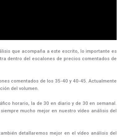
isis que acompaña a este escrito, lo importante es
entra dentro del escalones de precios comentados de
alones comentados de los 35-40 y 40-45. Actualmente
cción del volumen.
áfico horario, la de 30 en diario y de 30 en semanal.
 siempre mucho mejor en nuestro vídeo análisis del
 también detallaremos mejor en el vídeo análisis del