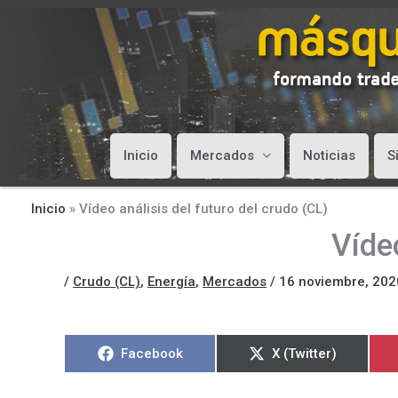
Inicio
Mercados
Noticias
S
Inicio
»
Vídeo análisis del futuro del crudo (CL)
Vídeo
/
Crudo (CL)
,
Energía
,
Mercados
/
16 noviembre, 202
Compartir
Compartir
Facebook
X (Twitter)
en
en