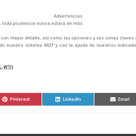
Advertencias
e, toda prudencia nunca estará de más.
 con mayor detalle, así como las opciones y sus zonas claves
ando nuestro sistema
MQT
y con la ayuda de nuestros indicado
CL-WTI)
Compartir
Compartir
Compart
Pinterest
LinkedIn
Email
en
en
en