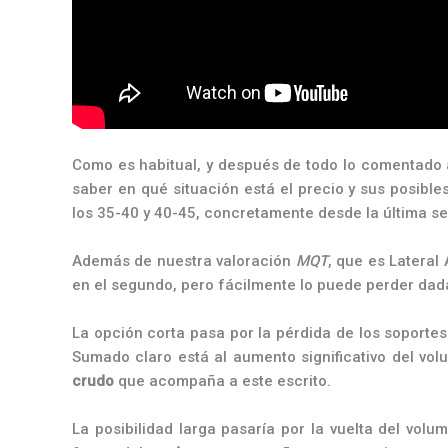
Como es habitual, y después de todo lo comentado 
saber en qué situación está el precio y sus posibl
los 35-40 y 40-45, concretamente desde la última s
Además de nuestra valoración
MQT
, que es Lateral
en el segundo, pero fácilmente lo puede perder dada
La opción corta pasa por la pérdida de los soportes 
Sumado claro está al aumento significativo del vo
crudo
que acompaña a este escrito.
La posibilidad larga pasaría por la vuelta del volu