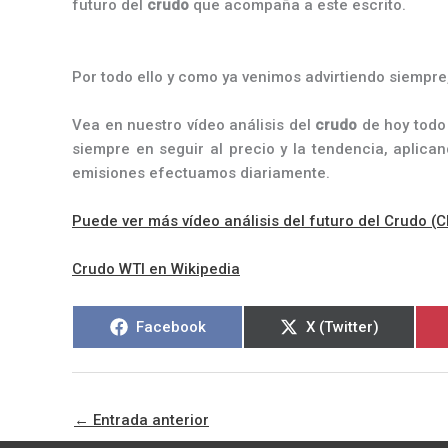
futuro del
crudo
que acompaña a este escrito.
Por todo ello y como ya venimos advirtiendo siempr
Vea en nuestro vídeo análisis del
crudo
de hoy todo
siempre en seguir al precio y la tendencia, aplic
emisiones efectuamos diariamente.
Puede ver más vídeo análisis del futuro del Crudo (
Crudo WTI en Wikipedia
Compartir
Compartir
Facebook
X (Twitter)
en
en
←
Entrada anterior