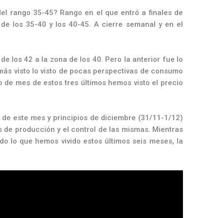
el rango 35-45? Rango en el que entró a finales de
de los 35-40 y los 40-45. A cierre semanal y en el
 los 42 a la zona de los 40. Pero la anterior fue lo
Es más visto lo visto de pocas perspectivas de consumo
o de mes de estos tres últimos hemos visto el precio
s de este mes y principios de diciembre (31/11-1/12)
de producción y el control de las mismas. Mientras
o lo que hemos vivido estos últimos seis meses, la