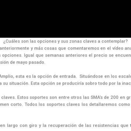
¿Cuáles son las opciones y sus zonas claves a contemplar?
anteriormente y más cosas que comentaremos en el vídeo anál
es opciones. Igual que semanas anteriores el precio se encu
esión de mayo pasado.
 Amplio, esta es la opción de entrada. Situándose en los esc
 su situación. Esta opción se produciría sobro todo por la ina
claves. Estos soportes son entre otros las SMA’s de 200 en gr
lumen corto. Todos los soportes claves los detallaremos como
men largo con giro y la recuperación de las resistencias que