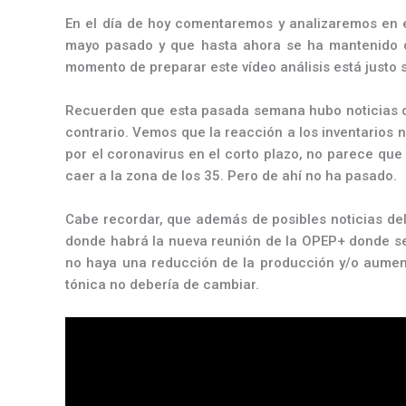
En el día de hoy comentaremos y analizaremos en el
mayo pasado y que hasta ahora se ha mantenido den
momento de preparar este vídeo análisis está justo s
Recuerden que esta pasada semana hubo noticias de i
contrario. Vemos que la reacción a los inventarios no
por el coronavirus en el corto plazo, no parece que
caer a la zona de los 35. Pero de ahí no ha pasado.
Cabe recordar, que además de posibles noticias del 
donde habrá la nueva reunión de la OPEP+ donde se
no haya una reducción de la producción y/o aument
tónica no debería de cambiar.