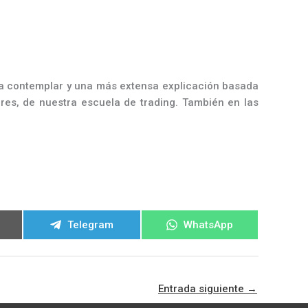
 a contemplar y una más extensa explicación basada
res, de nuestra escuela de trading. También en las
ir
Compartir
Compartir
Telegram
WhatsApp
en
en
Entrada siguiente
→