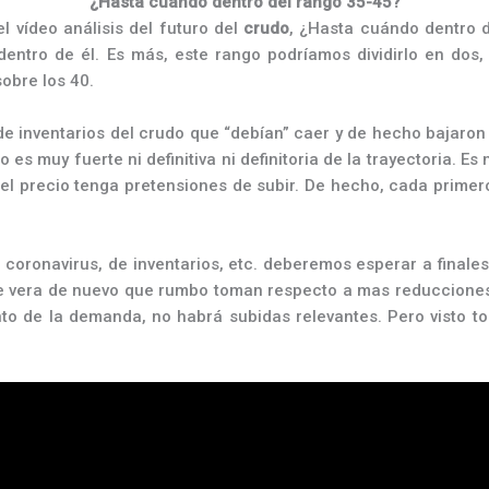
¿Hasta cuándo dentro del rango 35-45?
 vídeo análisis del futuro del
crudo
, ¿Hasta cuándo dentro d
tro de él. Es más, este rango podríamos dividirlo en dos, 
obre los 40.
nventarios del crudo que “debían” caer y de hecho bajaron de
 es muy fuerte ni definitiva ni definitoria de la trayectoria. 
 el precio tenga pretensiones de subir. De hecho, cada primer
coronavirus, de inventarios, etc. deberemos esperar a finale
 vera de nuevo que rumbo toman respecto a mas reducciones 
o de la demanda, no habrá subidas relevantes. Pero visto tod