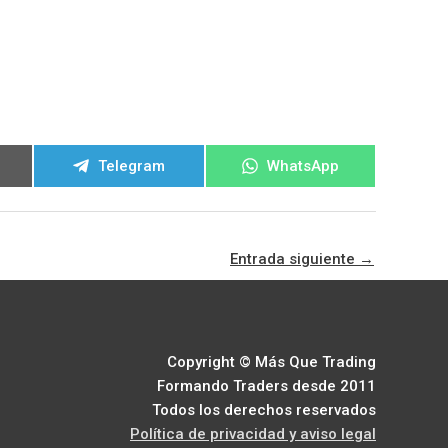
ir
Compartir
Compartir
Telegram
WhatsApp
en
en
Entrada siguiente
→
Copyright © Más Que Trading
Formando Traders desde 2011
Todos los derechos reservados
Política de privacidad y aviso legal