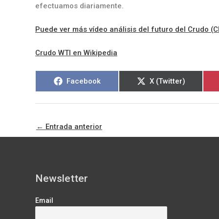
efectuamos diariamente.
Puede ver más vídeo análisis del futuro del Crudo (
Crudo WTI en Wikipedia
Compartir
Compartir
Facebook
X (Twitter)
en
en
←
Entrada anterior
Newsletter
Email