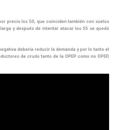
 por precio los 50, que coinciden también con suelos
 larga y después de intentar atacar los 55 se quedó
egativa debería reducir la demanda y por lo tanto el
productores de crudo tanto de la OPEP como no OPEP,