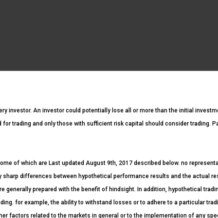
ery investor. An investor could potentially lose all or more than the initial invest
ed for trading and only those with sufficient risk capital should consider trading. 
ome of which are Last updated August 9th, 2017 described below. no representatio
ntly sharp differences between hypothetical performance results and the actual r
re generally prepared with the benefit of hindsight. In addition, hypothetical tradi
ding. for example, the ability to withstand losses or to adhere to a particular tr
her factors related to the markets in general or to the implementation of any spe