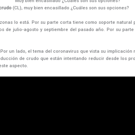
Muy bien encasillado ¿Cuáles son sus opciones?
crudo
(CL), muy bien encasillado ¿Cuáles son sus opciones?
zonas lo está. Por su parte corta tiene como soporte natural
os de julio-agosto y septiembre del pasado año. Por su parte
 un lado, el tema del coronavirus que vista su implicación n
producción de crudo que están intentando reducir desde los 
este aspecto.