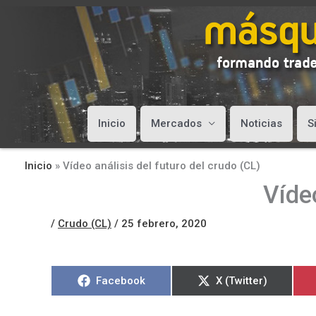
Inicio
Mercados
Noticias
S
Inicio
»
Vídeo análisis del futuro del crudo (CL)
Vídeo
/
Crudo (CL)
/
25 febrero, 2020
Compartir
Compartir
Facebook
X (Twitter)
en
en