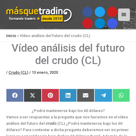
Menú
princi
Inicio
»
Vídeo análisis del futuro del crudo (CL)
Vídeo análisis del futuro
del crudo (CL)
/
Crudo (CL)
/
13 enero, 2020
Compartir
Compartir
Compartir
Compartir
Compartir
Compartir
Compar
F
X
P
L
E
T
W
en
en
en
en
en
en
en
a
(
i
i
m
e
h
c
T
n
n
a
l
a
e
w
t
k
i
e
t
¿Podrá mantenerse bajo los 60 dólares?
b
i
e
e
l
g
s
o
t
r
d
r
A
Vamos a ver respuestas a la pregunta que nos hacemos en el vídeo
o
t
e
I
a
p
análisis del futuro del
crudo
(CL) ¿Podrá mantenerse bajo los 60
k
e
s
n
m
p
r
t
dólares? Para contestar a dicha pregunta deberemos ver en primer
)