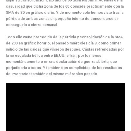
lugar su consolidación bajo dichos 60 dólares/barril. Además de la
casualidad que dicha zona de los 60 coincide prácticamente con la
SMA de 30 en gráfico diario. Y de momento solo hemos visto tras la
pérdida de ambas zonas un pequeño intento de consolidarse sin
conseguirlo a cierre semanal.
Todo ello viene precedido de la pérdida y consolidación de la SMA
de 200 en gráfico horario, el pasado miércoles día 8, como primer
indicio de las caídas que vinieron después. Caídas refrendadas por
la no escalada bélica entre EE.UU. e Irán, por lo menos
momentáneamente o en una declaración de guerra abierta, que
perjudicaría a todos. Y también con complicidad de los resultados
de inventarios también del mismo miércoles pasado.