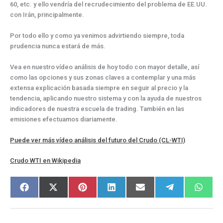
60, etc. y ello vendría del recrudecimiento del problema de EE.UU.
con Irán, principalmente.
Por todo ello y como ya venimos advirtiendo siempre, toda
prudencia nunca estará de más.
Vea en nuestro vídeo análisis de hoy todo con mayor detalle, así
como las opciones y sus zonas claves a contemplar y una más
extensa explicación basada siempre en seguir al precio y la
tendencia, aplicando nuestro sistema y con la ayuda de nuestros
indicadores de nuestra escuela de trading. También en las
emisiones efectuamos diariamente.
Puede ver más vídeo análisis del futuro del Crudo (CL-WTI)
Crudo WTI en Wikipedia
Compartir
Compartir
Compartir
Compartir
Compartir
Compartir
Compar
F
X
P
L
E
T
W
en
en
en
en
en
en
en
a
(
i
i
m
e
h
c
T
n
n
a
l
a
e
w
t
k
i
e
t
b
i
e
e
l
g
s
o
t
r
d
r
A