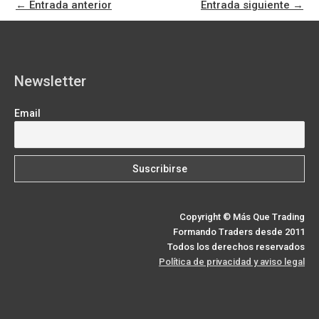
←
Entrada anterior
Entrada siguiente
→
o
t
e
I
a
p
k
e
s
n
m
p
r
t
)
Newsletter
Email
Copyright © Más Que Trading
Formando Traders desde 2011
Todos los derechos reservados
Política de privacidad y aviso legal