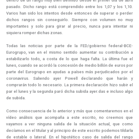
dentro de un rango muy bien definido desde el primer día de abril
pasado. Dicho rango está comprendido entre los 1,07 y los 1,10.
Varios han sido los intentos desde entonces de superar o perder
dichos rangos sin conseguirlo. Siempre con volumen no muy
importantes y solo para girar al precio, nunca para intentar ni
siquiera romper dichas zonas.
Todas las noticias por parte de la FED/gobierno federal-BCE-
Eurogrupo, van en el mismo sentido aumentar su contribución a
estabilizarlo todo, a costa de lo que haga falta. La última fue el
lunes, cuando se acordó la concesión de medio billón de euros por
parte del Eurogrupo en ayudas a países más perjudicados por el
coronavirus. Saliendo ayer Powell declarando que harán y
comprarán todo lo necesario. La primera declaración hizo subir el
par el lunes y la segunda paró dicha subida ayer.das e incluso algo
de subida.
Como consecuencia de lo anterior y más que comentaremos en el
vídeo análisis que acompaña a este escrito, no creemos que
vayamos a ver ninguna salida de la situación actual, que como
decíamos en el titular y al principio de este escrito podemos tildarla
de estable o lateral. En el hipotético caso de salida del rango