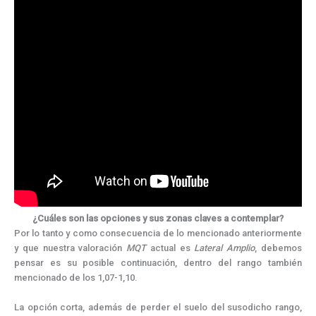
¿Cuáles son las opciones y sus zonas claves a contemplar?
Por lo tanto y como consecuencia de lo mencionado anteriormente
y que nuestra valoración
MQT
actual es
Lateral Amplio
, debemos
pensar es su posible continuación, dentro del rango también
mencionado de los 1,07-1,10.
La opción corta, además de perder el suelo del susodicho rango,