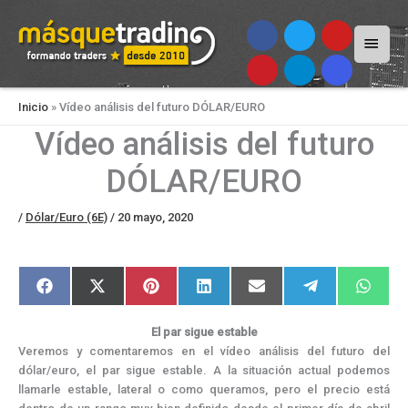
Menú
princi
Inicio
»
Vídeo análisis del futuro DÓLAR/EURO
Vídeo análisis del futuro
DÓLAR/EURO
/
Dólar/Euro (6E)
/
20 mayo, 2020
Compartir
Compartir
Compartir
Compartir
Compartir
Compartir
Compar
F
X
P
L
E
T
W
en
en
en
en
en
en
en
a
(
i
i
m
e
h
c
T
n
n
a
l
a
e
w
t
k
i
e
t
El par sigue estable
b
i
e
e
l
g
s
o
t
r
d
r
A
Veremos y comentaremos en el vídeo análisis del futuro del
o
t
e
I
a
p
dólar/euro, el par sigue estable. A la situación actual podemos
k
e
s
n
m
p
r
t
llamarle estable, lateral o como queramos, pero el precio está
)