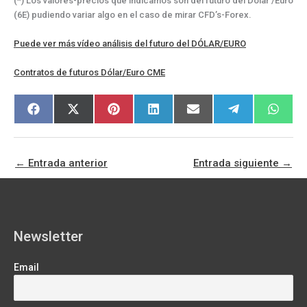
(*) Los valores-precios que indicamos son del futuro del Dólar /Euro
(6E) pudiendo variar algo en el caso de mirar CFD’s-Forex.
Puede ver más vídeo análisis del futuro del DÓLAR/EURO
Contratos de futuros Dólar/Euro CME
Compartir
Compartir
Compartir
Compartir
Compartir
Compartir
Compar
F
X
P
L
E
T
W
en
en
en
en
en
en
en
a
(
i
i
m
e
h
c
T
n
n
a
l
a
e
w
t
k
i
e
t
b
i
e
e
l
g
s
o
t
r
d
r
A
←
Entrada anterior
Entrada siguiente
→
o
t
e
I
a
p
k
e
s
n
m
p
r
t
)
Newsletter
Email