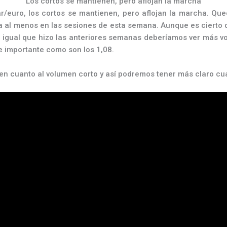
Los cortos se mantienen, pero aflojan la marcha
lar/euro, los cortos se mantienen, pero aflojan la marcha. Q
a al menos en las sesiones de esta semana. Aunque es cierto 
llo igual que hizo las anteriores semanas deberíamos ver más
e importante como son los 1,08.
en cuanto al volumen corto y así podremos tener más claro cu