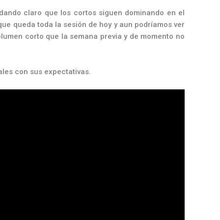
uedando claro que los cortos siguen dominando en el
que queda toda la sesión de hoy y aun podríamos ver
 volumen corto que la semana previa y de momento no
ales con sus expectativas.