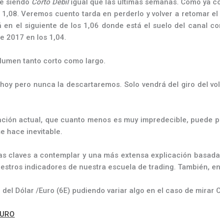
e siendo
Corto Débil
igual que las últimas semanas. Como ya 
 1,08. Veremos cuento tarda en perderlo y volver a retomar e
á en el siguiente de los 1,06 donde está el suelo del canal
e 2017 en los 1,04.
volumen tanto corto como largo.
 hoy pero nunca la descartaremos. Solo vendrá del giro del vo
ción actual, que cuanto menos es muy impredecible, puede p
e hace inevitable.
nas claves a contemplar y una más extensa explicación basada 
estros indicadores de nuestra escuela de trading. También, e
 del Dólar /Euro (6E) pudiendo variar algo en el caso de mirar 
EURO