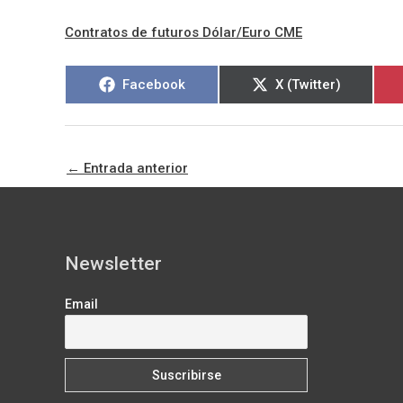
Contratos de futuros Dólar/Euro CME
Compartir
Compartir
Facebook
X (Twitter)
en
en
←
Entrada anterior
Newsletter
Email