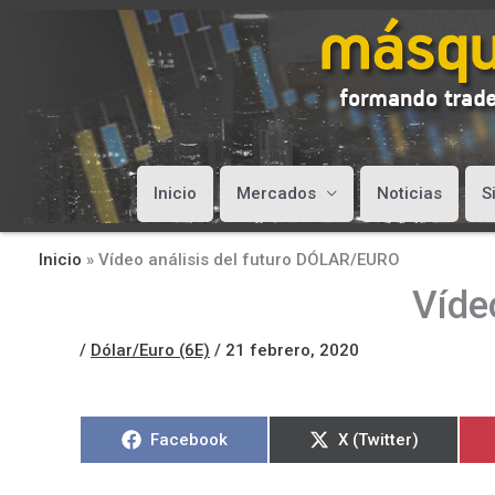
Inicio
Mercados
Noticias
S
Inicio
»
Vídeo análisis del futuro DÓLAR/EURO
Víde
/
Dólar/Euro (6E)
/
21 febrero, 2020
Compartir
Compartir
Facebook
X (Twitter)
en
en