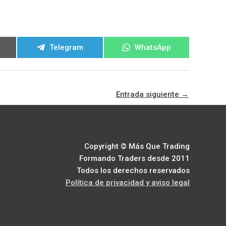
ir
Compartir
Compartir
Telegram
WhatsApp
en
en
Entrada siguiente
→
Copyright © Más Que Trading
Formando Traders desde 2011
Todos los derechos reservados
Política de privacidad y aviso legal