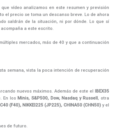
 que vídeo analizamos en este resumen y previsión
to el precio se toma un descanso breve. Lo de ahora
o saldrán de la situación, ni por dónde. Lo que sí
 acompaña a este escrito.
múltiples mercados, más de 40 y que a continuación
sta semana, vista la poca intención de recuperación
arcando nuevos máximos. Además de este el
IBEX35
. En los
Minis, S&P500, Dow, Nasdaq y Russell
, otra
CAC40 (F40), NIKKEI225 (JP225), CHINA50 (CHN50)
y el
nes de futuro.