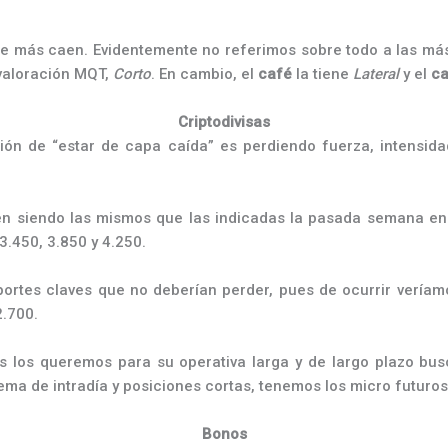
que más caen. Evidentemente no referimos sobre todo a las más
valoración MQT,
Corto
. En cambio, el
café
la tiene
Lateral
y el
c
Criptodivisas
ión de “estar de capa caída” es perdiendo fuerza, intensid
en siendo las mismos que las indicadas la pasada semana en
3.450, 3.850 y 4.250.
oportes claves que no deberían perder, pues de ocurrir vería
2.700.
s los queremos para su operativa larga y de largo plazo bu
tema de intradía y posiciones cortas, tenemos los micro futuro
Bonos