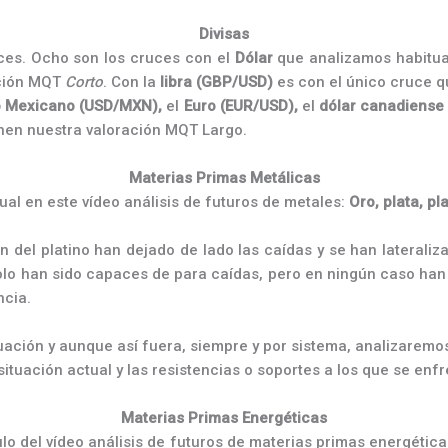
Divisas
ces. Ocho son los cruces con el
Dólar
que analizamos habitua
ación MQT
Corto
. Con la
libra (GBP/USD)
es con el único cruce qu
 Mexicano (USD/MXN),
el
Euro (EUR/USD),
el
dólar canadiense
ienen nuestra valoración MQT Largo.
Materias Primas Metálicas
tual en este vídeo análisis de futuros de metales:
Oro, plata, pl
 del platino han dejado de lado las caídas y se han laterali
lo han sido capaces de para caídas, pero en ningún caso han 
ncia.
ituación y aunque así fuera, siempre y por sistema, analizare
situación actual y las resistencias o soportes a los que se enf
Materias Primas Energéticas
lo del vídeo análisis de futuros de materias primas energétic