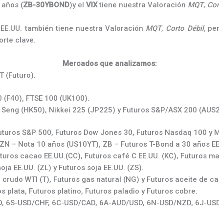
 años (
ZB-30YBOND
)y el
VIX
tiene nuestra Valoración
MQT
,
Cor
EE.UU. también tiene nuestra Valoración
MQT
,
Corto Débil,
per
rte clave.
Mercados que analizamos
:
 (Futuro).
 (F40), FTSE 100 (UK100).
 Seng (HK50), Nikkei 225 (JP225) y Futuros S&P/ASX 200 (AUS
Futuros S&P 500, Futuros Dow Jones 30, Futuros Nasdaq 100 y M
 ZN – Nota 10 años (US10YT), ZB – Futuros T-Bond a 30 años EE
turos cacao EE.UU.(CC), Futuros café C EE.UU. (KC), Futuros maí
oja EE.UU. (ZL) y Futuros soja EE.UU. (ZS).
 crudo WTI (T), Futuros gas natural (NG) y Futuros aceite de ca
s plata, Futuros platino, Futuros paladio y Futuros cobre.
USD, 6S-USD/CHF, 6C-USD/CAD, 6A-AUD/USD, 6N-USD/NZD, 6J-U