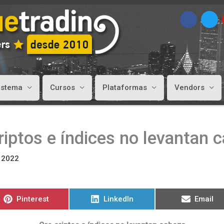
istema
Cursos
Plataformas
Vendors
riptos e índices no levantan 
, 2022
Compartir
Compartir
Compart
Pinterest
LinkedIn
Email
en
en
en