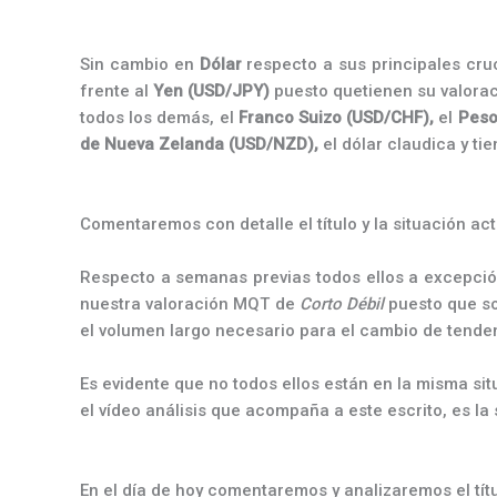
Sin cambio en
Dólar
respecto a sus principales cru
frente al
Yen (USD/JPY)
puesto quetienen su valor
todos los demás, el
Franco Suizo (USD/CHF),
el
Peso
de Nueva Zelanda (USD/NZD),
el dólar claudica y t
Comentaremos con detalle el título y la situación ac
Respecto a semanas previas todos ellos a excepción
nuestra valoración MQT de
Corto Débil
puesto que so
el volumen largo necesario para el cambio de tende
Es evidente que no todos ellos están en la misma s
el vídeo análisis que acompaña a este escrito, es la 
En el día de hoy comentaremos y analizaremos el títu