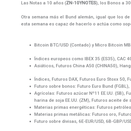
Las Notas a 10 años (
ZN-10YNOTES
), los Bonos a 30
Otra semana más el Bund alemán, igual que los de 
esta semana es capaz de hacerlo o actúa como sopo
Bitcoin BTC/USD (Contado) y Micro Bitcoin MBT
Índices europeos como IBEX 35 (ES35), CAC 40
Asiáticos, Futuros China A50 (CHINA50), Hang
Índices, Futuros DAX, Futuros Euro Stoxx 50, 
Futuro sobre bonos: Futuro Euro Bund (FGBL),
Agrícolas: Futuros azúcar Nº11 EE.UU. (SB), Fu
harina de soja EE.UU. (ZM), Futuros aceite de s
Materias primas energéticas: Futuros petróleo
Materias primas metálicas: Futuros oro, Futuro
Futuro sobre divisas, 6E-EUR/USD, 6B-GBP/