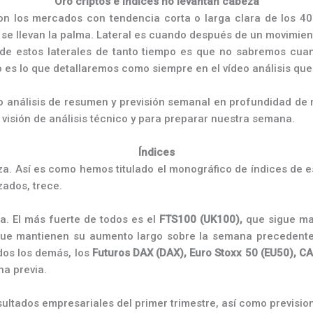
Oro criptos e índices no levantan cabeza
n los mercados con tendencia corta o larga clara de los 40
 se llevan la palma. Lateral es cuando después de un movimien
 de estos laterales de tanto tiempo es que no sabremos cuand
es lo que detallaremos como siempre en el vídeo análisis que
o análisis de resumen y previsión semanal en profundidad de 
 visión de análisis técnico y para preparar nuestra semana.
Índices
za. Así es como hemos titulado el monográfico de índices de e
zados, trece.
a. El más fuerte de todos es el
FTS100 (UK100),
que sigue m
que mantienen su aumento largo sobre la semana precedente
os los demás, los
Futuros DAX (DAX), Euro Stoxx 50 (EU50), 
a previa.
ultados empresariales del primer trimestre, así como previsio