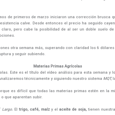
mos de primeros de marzo iniciaron una corrección brusca q
resistencia calve. Desde entonces el precio ha seguido cayen
claro, pero cabe la posibilidad de al ser un doble suelo de 
pciones.
ones otra semana más, superando con claridad los 6 dólares y
ptura y seguir subiendo.
Materias Primas Agrícolas
olas. Este es el título del vídeo análisis para esta semana y
Analizaremos técnicamente y siguiendo nuestro sistema
MQT,
l
orque es difícil que todas las materias primas estén en la m
 o que aparentan subir.
T
Largo.
El
trigo, café, maíz
y el
aceite de soja,
tienen nuestr