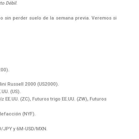
to Débil
.
o sin perder suelo de la semana previa. Veremos si
200).
ini Russell 2000 (US2000).
.UU. (US).
z EE.UU. (ZC), Futuros trigo EE.UU. (ZW), Futuros
lefacción (NYF).
SD/JPY y 6M-USD/MXN.