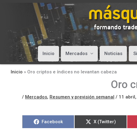
Inicio
Mercados
Noticias
S
Inicio
»
Oro criptos e índices no levantan cabeza
Oro c
/
Mercados
,
Resumen y previsión semanal
/
11 abril
Compartir
Compartir
Facebook
X (Twitter)
en
en