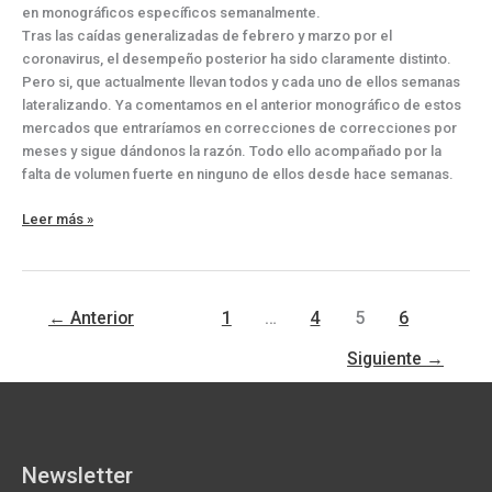
en monográficos específicos semanalmente.
Tras las caídas generalizadas de febrero y marzo por el
coronavirus, el desempeño posterior ha sido claramente distinto.
Pero si, que actualmente llevan todos y cada uno de ellos semanas
lateralizando. Ya comentamos en el anterior monográfico de estos
mercados que entraríamos en correcciones de correcciones por
meses y sigue dándonos la razón. Todo ello acompañado por la
falta de volumen fuerte en ninguno de ellos desde hace semanas.
Vídeo
Leer más »
análisis
de
los
principales
←
Anterior
1
…
4
5
6
índices
mundiales
Siguiente
→
Newsletter