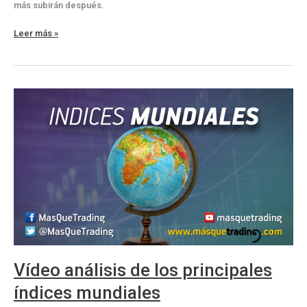
más subirán después.
Vídeo
Leer más »
análisis:
los
largos
siguen
dominando
en
los
índices
Vídeo análisis de los principales
índices mundiales