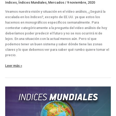
Indices
,
Índices Mundiales
,
Mercados
/
9 noviembre, 2020
Veamos nuestra visión y situación en el vídeo análisis, ¿Seguirá la
escalada en los índices?, excepto de EE.UU. ya que estos los
hacemos en monográficos específicos semanalmente. Para
contestar categóricamente a la pregunta del video análisis de hoy
deberíamos poder predecir el futuro y no se nos ocurrirá ni de
lejos. En una situación con la actual menos aún. Pero sí que
podemos tener un buen sistema y saber dónde tiene las zonas
claves y lo que debemos ver para saber qué rumbo quiere tomar el
precio.
Vídeo
Leer más »
análisis
de
los
principales
índices
mundiales