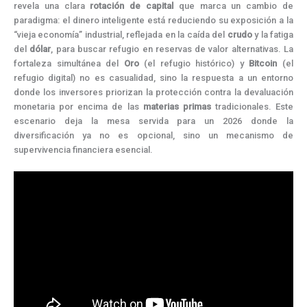
revela una clara
rotación de capital
que marca un cambio de
paradigma: el dinero inteligente está reduciendo su exposición a la
“vieja economía” industrial, reflejada en la caída del
crudo
y la fatiga
del
dólar
, para buscar refugio en reservas de valor alternativas. La
fortaleza simultánea del
Oro
(el refugio histórico) y
Bitcoin
(el
refugio digital) no es casualidad, sino la respuesta a un entorno
donde los inversores priorizan la protección contra la devaluación
monetaria por encima de las
materias
primas
tradicionales. Este
escenario deja la mesa servida para un 2026 donde la
diversificación ya no es opcional, sino un mecanismo de
supervivencia financiera esencial.