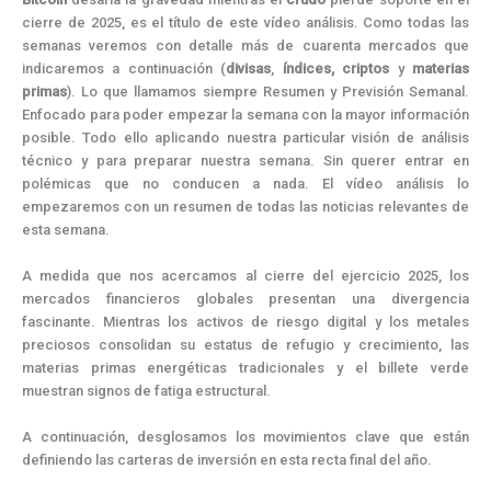
k
e
s
n
m
p
r
t
cierre de 2025, es el título de este vídeo análisis. Como todas las
)
semanas veremos con detalle más de cuarenta mercados que
indicaremos a continuación (
divisas
,
índices,
criptos
y
materias
primas
). Lo que llamamos siempre Resumen y Previsión Semanal.
Enfocado para poder empezar la semana con la mayor información
posible. Todo ello aplicando nuestra particular visión de análisis
técnico y para preparar nuestra semana. Sin querer entrar en
polémicas que no conducen a nada. El vídeo análisis lo
empezaremos con un resumen de todas las noticias relevantes de
esta semana.
A medida que nos acercamos al cierre del ejercicio 2025, los
mercados financieros globales presentan una divergencia
fascinante. Mientras los activos de riesgo digital y los metales
preciosos consolidan su estatus de refugio y crecimiento, las
materias primas energéticas tradicionales y el billete verde
muestran signos de fatiga estructural.
A continuación, desglosamos los movimientos clave que están
definiendo las carteras de inversión en esta recta final del año.