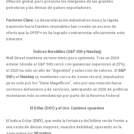
inflación global, pero presiona los márgenes de las grandes
petroleras y las divisas de países exportadores.
Factores Clave:
La desaceleración industrial en Asia y la rápida
transición hacia fuentes renovables han creado un exceso de
oferta que la OPEP+ no ha logrado contrarrestar eficazmente este
trimestre.
Índices Bursátiles (S&P 500 y Nasdaq)
Wall Street mantiene un tono mixto pero optimista. Tras un 2024
estelar (donde el S&P 500 cerró con ganancias superiores al 23%),
el 2025 ha sido un año de “digestión” y selección de valores. El
S&P
500
y el
Nasdaq
se mantienen cerca de zonas récord, impulsados
ya no solo por los “Siete Magníficos”, sino por una rotación hacia
sectores defensivos y de servicios, anticipando un 2026 de políticas
monetarias más acomodaticias por parte de la Reserva Federal.
El Dólar (DXY) y el Oro: Caminos opuestos
El Índice Dólar (
DXY
), que mide la fortaleza del billete verde frente a
una cesta de divisas mayores, muestra debilidad, operando en la
zona sobre los
98 puntos
.