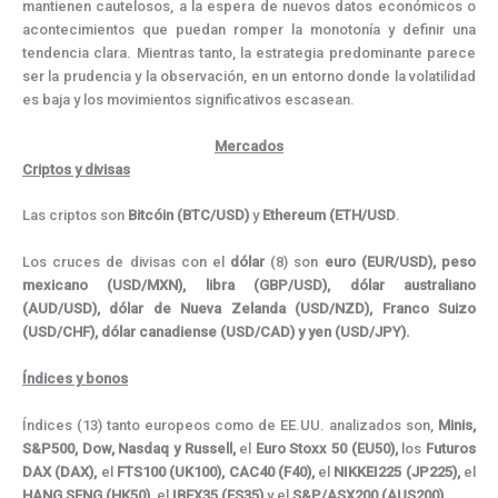
mantienen cautelosos, a la espera de nuevos datos económicos o
acontecimientos que puedan romper la monotonía y definir una
tendencia clara. Mientras tanto, la estrategia predominante parece
ser la prudencia y la observación, en un entorno donde la volatilidad
es baja y los movimientos significativos escasean.
Mercados
Criptos y divisas
Las criptos son
Bitcóin
(BTC/USD)
y
Ethereum (ETH/USD
.
Los cruces de divisas con el
dólar
(8) son
euro (EUR/USD), peso
mexicano (USD/MXN),
libra (GBP/USD), dólar australiano
(AUD/USD),
dólar de Nueva Zelanda (USD/NZD),
Franco Suizo
(
USD/CHF), dólar canadiense (USD/CAD) y yen (USD/JPY).
Índices y bonos
Índices (13) tanto europeos como de EE.UU. analizados son,
Minis,
S&P500, Dow, Nasdaq y Russell,
el
Euro Stoxx 50 (EU50),
los
Futuros
DAX (DAX),
el
FTS100 (UK100), CAC40 (F40),
el
NIKKEI225 (JP225),
el
HANG SENG (HK50),
el
IBEX35 (ES35)
y el
S&P/ASX200 (AUS200).