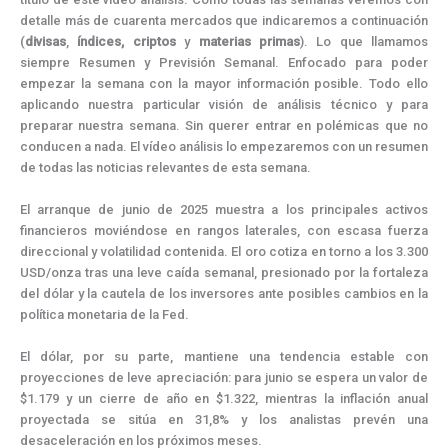
k
e
s
n
m
p
r
t
detalle más de cuarenta mercados que indicaremos a continuación
)
(
divisas
,
índices,
criptos
y
materias
primas
). Lo que llamamos
siempre Resumen y Previsión Semanal. Enfocado para poder
empezar la semana con la mayor información posible. Todo ello
aplicando nuestra particular visión de análisis técnico y para
preparar nuestra semana. Sin querer entrar en polémicas que no
conducen a nada. El vídeo análisis lo empezaremos con un resumen
de todas las noticias relevantes de esta semana.
El arranque de junio de 2025 muestra a los principales activos
financieros moviéndose en rangos laterales, con escasa fuerza
direccional y volatilidad contenida. El oro cotiza en torno a los 3.300
USD/onza tras una leve caída semanal, presionado por la fortaleza
del dólar y la cautela de los inversores ante posibles cambios en la
política monetaria de la Fed.
El dólar, por su parte, mantiene una tendencia estable con
proyecciones de leve apreciación: para junio se espera un valor de
$1.179 y un cierre de año en $1.322, mientras la inflación anual
proyectada se sitúa en 31,8% y los analistas prevén una
desaceleración en los próximos meses.