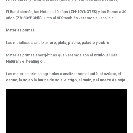
El
Bund
alemán, las Notas a 10 años (
ZN-10YNOTES
) y los Bonos a 30
años (
ZB-30YBOND
), junto al
VIX
también veremos su análisis.
Materias primas
Las metálicas a analizar,
oro,
plata, platino, paladio y cobre
.
Materias primas energéticas que veremos son el
crudo,
el
Gas
Natural
y el
heating
oil
.
Las materias primas agrícolas a analizar son el
café
, el
azúcar,
el
cacao,
la
soja
y la
harina de soja
, el
trigo,
el
maíz
, y el
aceite de soja.