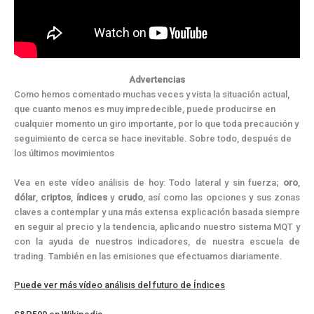
Advertencias
Como hemos comentado muchas veces y vista la situación actual,
que cuanto menos es muy impredecible, puede producirse en
cualquier momento un giro importante, por lo que toda precaución y
seguimiento de cerca se hace inevitable. Sobre todo, después de
los últimos movimientos
Vea en este vídeo análisis de hoy: Todo lateral y sin fuerza;
oro
,
dólar
,
criptos
,
índices
y
crudo
, así como las opciones y sus zonas
claves a contemplar y una más extensa explicación basada siempre
en seguir al precio y la tendencia, aplicando nuestro sistema MQT y
con la ayuda de nuestros indicadores, de nuestra escuela de
trading. También en las emisiones que efectuamos diariamente.
Puede ver más vídeo análisis del futuro de Índices