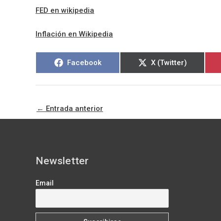
FED en wikipedia
Inflación en Wikipedia
Compartir
Compartir
Facebook
X (Twitter)
en
en
←
Entrada anterior
Newsletter
Email