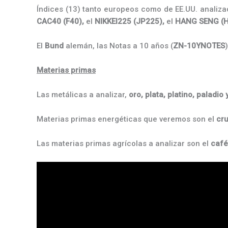
Índices (13) tanto europeos como de EE.UU. analiza
CAC40 (F40),
el
NIKKEI225 (JP225),
el
HANG SENG (H
El
Bund
alemán, las Notas a 10 años (
ZN-10YNOTES
Materias primas
Las metálicas a analizar,
oro,
plata, platino, paladio
Materias primas energéticas que veremos son el
cru
Las materias primas agrícolas a analizar son el
café