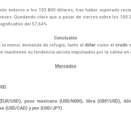
ente entorno a los 102.800 dólares, tras haber superado reci
 meses. Quedando claro que a pesar de cierres sobre los 100.
gnificativo del 57,64%
Conclusión
 la menor demanda de refugio, tanto el
dólar
como el
crudo
m
ue mantienen su tendencia alcista impulsados por la calma en 
Mercados
USD
.
(EUR/USD), peso mexicano (USD/MXN),
libra (GBP/USD), dól
se (USD/CAD) y yen (USD/JPY).