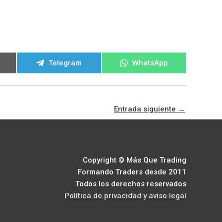
ir
Compartir
Compartir
Telegram
WhatsApp
en
en
Entrada siguiente
→
Copyright © Más Que Trading
Formando Traders desde 2011
Todos los derechos reservados
Política de privacidad y aviso legal