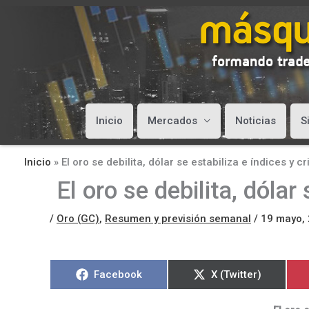
Inicio
Mercados
Noticias
S
Inicio
»
El oro se debilita, dólar se estabiliza e índices y 
El oro se debilita, dólar
/
Oro (GC)
,
Resumen y previsión semanal
/
19 mayo,
Compartir
Compartir
Facebook
X (Twitter)
en
en