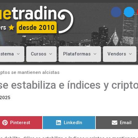
istema
Cursos
Plataformas
Vendors
criptos se mantienen alcistas
 se estabiliza e índices y cri
 2025
Compartir
Compartir
Compart
Pinterest
LinkedIn
Email
en
en
en