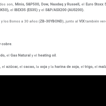
dos son,
Minis, S&P500, Dow, Nasdaq y Russell,
el
Euro Stoxx 
K50),
el
IBEX35 (ES35)
y el
S&P/ASX200 (AUS200).
) y los Bonos a 30 años (
ZB-30YBOND
), junto al
VIX
también vere
 y cobre
.
do,
el
Gas Natural
y el
heating
oil
.
, el
azúcar,
el
cacao,
la
soja
y la
harina de soja
, el
trigo,
el
maí