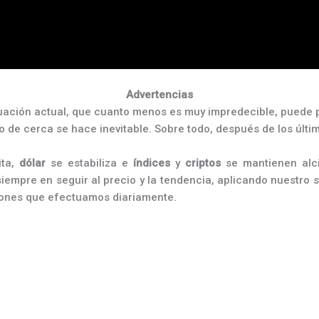
Advertencias
ación actual, que cuanto menos es muy impredecible, puede 
o de cerca se hace inevitable. Sobre todo, después de los últ
ita,
dólar
se estabiliza e
índices
y
criptos
se mantienen alci
empre en seguir al precio y la tendencia, aplicando nuestro 
iones que efectuamos diariamente.