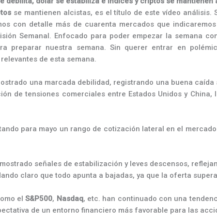
se debilita, dólar se estabiliza e índices y criptos se mantienen 
ptos
se mantienen alcistas, es el título de este vídeo análisis. 
os con detalle más de cuarenta mercados que indicaremos 
isión Semanal. Enfocado para poder empezar la semana con 
 para preparar nuestra semana. Sin querer entrar en polémi
relevantes de esta semana.
strado una marcada debilidad, registrando una buena caída s
ión de tensiones comerciales entre Estados Unidos y China, lo
.
ando para mayo un rango de cotización lateral en el mercado o
mostrado señales de estabilización y leves descensos, refleja
uedando claro que todo apunta a bajadas, ya que la oferta supe
 como el
S&P500
,
Nasdaq
, etc. han continuado con una tendenci
expectativa de un entorno financiero más favorable para las acci