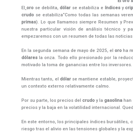
El oro 
El
oro
se debilita,
dólar
se estabiliza e
índices
y
cri
crudo
se estabiliza”Como todas las semanas verem
primas
). Lo que llamamos siempre Resumen y Prev
nuestra particular visión de análisis técnico y
empezaremos con un resumen de todas las noticias 
En la segunda semana de mayo de 2025, el
oro
ha mo
dólares
la onza. Todo ello presionado por la reducc
motivado la toma de ganancias entre los inversores
Mientras tanto, el
dólar
se mantiene estable, proyect
un contexto externo relativamente calmo.
Por su parte, los precios del
crudo
y la
gasolina
han 
precios y la baja en la volatilidad internacional. Q
En este entorno, los principales índices bursátiles,
riesgo tras el alivio en las tensiones globales y la 