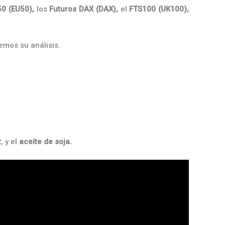
50 (EU50),
los
Futuros DAX (DAX),
el
FTS100 (UK100),
mos su análisis.
z
, y el
aceite de soja.