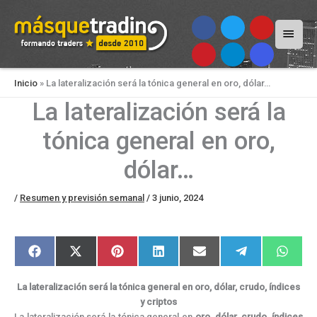
Menú
princi
Inicio
»
La lateralización será la tónica general en oro, dólar…
La lateralización será la
tónica general en oro,
dólar…
/
Resumen y previsión semanal
/
3 junio, 2024
Compartir
Compartir
Compartir
Compartir
Compartir
Compartir
Compar
F
X
P
L
E
T
W
en
en
en
en
en
en
en
a
(
i
i
m
e
h
c
T
n
n
a
l
a
e
w
t
k
i
e
t
La lateralización será la tónica general en oro, dólar, crudo, índices
b
i
e
e
l
g
s
o
t
r
d
r
A
y criptos
o
t
e
I
a
p
La lateralización será la tónica general en
oro
,
dólar
,
crudo
,
índices