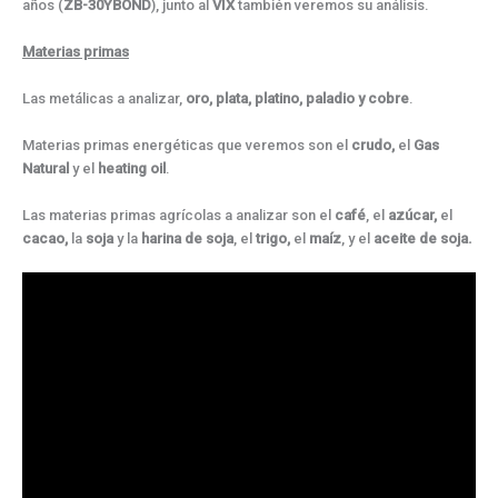
años (
ZB-30YBOND
), junto al
VIX
también veremos su análisis.
Materias primas
Las metálicas a analizar,
oro,
plata, platino, paladio y cobre
.
Materias primas energéticas que veremos son el
crudo,
el
Gas
Natural
y el
heating
oil
.
Las materias primas agrícolas a analizar son el
café
, el
azúcar,
el
cacao,
la
soja
y la
harina de soja
, el
trigo,
el
maíz
, y el
aceite de soja.