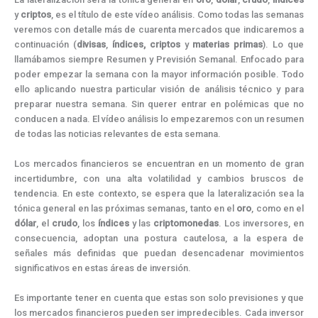
k
e
s
n
m
p
r
t
y
criptos
, es el título de este vídeo análisis. Como todas las semanas
)
veremos con detalle más de cuarenta mercados que indicaremos a
continuación (
divisas
,
índices,
criptos
y
materias
primas
). Lo que
llamábamos siempre Resumen y Previsión Semanal. Enfocado para
poder empezar la semana con la mayor información posible. Todo
ello aplicando nuestra particular visión de análisis técnico y para
preparar nuestra semana. Sin querer entrar en polémicas que no
conducen a nada. El vídeo análisis lo empezaremos con un resumen
de todas las noticias relevantes de esta semana.
Los mercados financieros se encuentran en un momento de gran
incertidumbre, con una alta volatilidad y cambios bruscos de
tendencia. En este contexto, se espera que la lateralización sea la
tónica general en las próximas semanas, tanto en el
oro
, como en el
dólar
, el
crudo
, los
índices
y las
criptomonedas
. Los inversores, en
consecuencia, adoptan una postura cautelosa, a la espera de
señales más definidas que puedan desencadenar movimientos
significativos en estas áreas de inversión.
Es importante tener en cuenta que estas son solo previsiones y que
los mercados financieros pueden ser impredecibles. Cada inversor