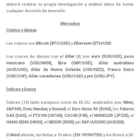
deberá realizar su propia investigación y análisis antes de tomar
cualquier decisión de inversión.
Mercados
Criptos y divisas
Las criptos son
Bitcoin
(BTC/USD)
y
Ethereum (ETH/USD
.
Los cruces de divisas con el
dólar
(8) son
euro (EUR/USD), peso
mexicano (USD/MXN),
libra (GBP/USD), dólar australiano
(AUD/USD),
dólar de Nueva Zelanda (USD/NZD),
Franco Suizo
(
USD/CHF), dólar canadiense (USD/CAD) y yen (USD/JPY).
Índices y bonos
Índices (13) tanto europeos como de EE.UU. analizados son,
Minis,
S&P500, Dow, Nasdaq y Russell,
el
Euro Stoxx 50 (EU50),
los
Futuros
DAX (DAX),
el
FTS100 (UK100), CAC40 (F40),
el
NIKKEI225 (JP225),
el
HANG SENG (HK50),
el
IBEX35 (ES35)
yel
S&P/ASX200 (AUS200).
El
Bund
alemán, las Notas a 10 años (
ZN-10YNOTES
) y los Bonos a 30