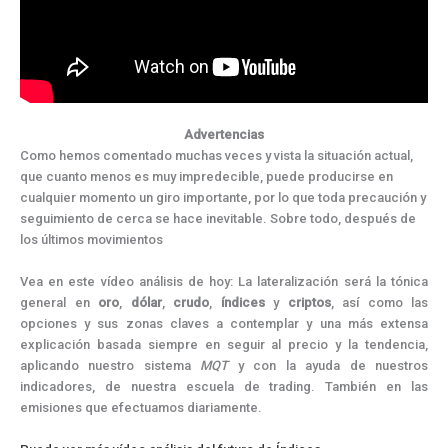
Advertencias
Como hemos comentado muchas veces y vista la situación actual,
que cuanto menos es muy impredecible, puede producirse en
cualquier momento un giro importante, por lo que toda precaución y
seguimiento de cerca se hace inevitable. Sobre todo, después de
los últimos movimientos
Vea en este vídeo análisis de hoy: La lateralización será la tónica
general en
oro
,
dólar
,
crudo
,
índices
y
criptos
, así como las
opciones y sus zonas claves a contemplar y una más extensa
explicación basada siempre en seguir al precio y la tendencia,
aplicando nuestro sistema
MQT
y con la ayuda de nuestros
indicadores, de nuestra escuela de trading. También en las
emisiones que efectuamos diariamente.