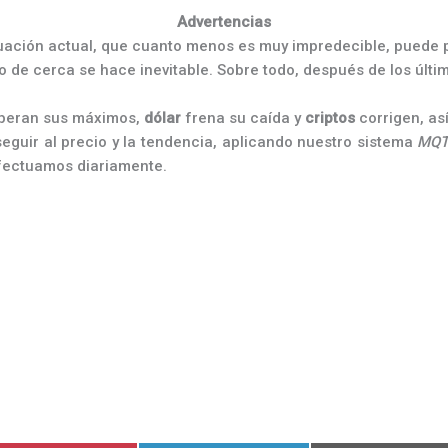
Advertencias
ación actual, que cuanto menos es muy impredecible, puede 
o de cerca se hace inevitable. Sobre todo, después de los últ
peran sus máximos,
dólar
frena su caída y
criptos
corrigen, as
guir al precio y la tendencia, aplicando nuestro sistema
MQ
efectuamos diariamente.