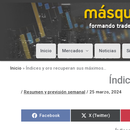
Inicio
Mercados
Noticias
S
Inicio
»
Índices y oro recuperan sus máximos…
Índi
/
Resumen y previsión semanal
/
25 marzo, 2024
Compartir
Compartir
Facebook
X (Twitter)
en
en