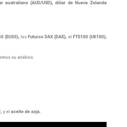
ar australiano (AUD/USD),
dólar de Nueva Zelanda
50 (EU50),
los
Futuros DAX (DAX),
el
FTS100 (UK100),
mos su análisis.
z
, y el
aceite de soja.