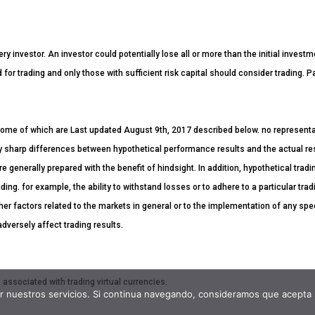
ery investor. An investor could potentially lose all or more than the initial invest
ed for trading and only those with sufficient risk capital should consider trading. 
ome of which are Last updated August 9th, 2017 described below. no representatio
ntly sharp differences between hypothetical performance results and the actual r
re generally prepared with the benefit of hindsight. In addition, hypothetical tradi
ding. for example, the ability to withstand losses or to adhere to a particular tr
her factors related to the markets in general or to the implementation of any spe
dversely affect trading results.
associated with trading virtual currencies.
ar nuestros servicios. Si continua navegando, consideramos que acepta 