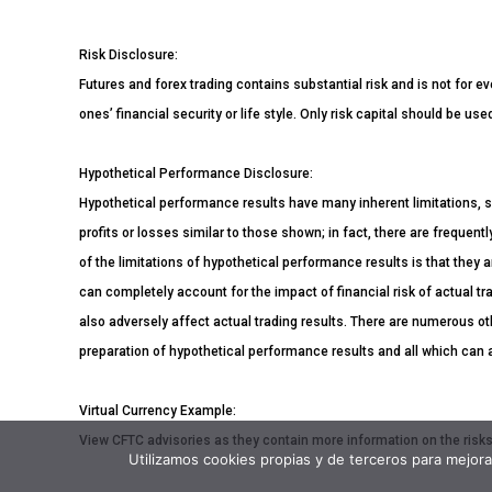
Risk Disclosure:
Futures and forex trading contains substantial risk and is not for ev
ones’ financial security or life style. Only risk capital should be us
Hypothetical Performance Disclosure:
Hypothetical performance results have many inherent limitations, s
profits or losses similar to those shown; in fact, there are freque
of the limitations of hypothetical performance results is that they a
can completely account for the impact of financial risk of actual tra
also adversely affect actual trading results. There are numerous ot
preparation of hypothetical performance results and all which can a
Virtual Currency Example:
View CFTC advisories as they contain more information on the risks 
Utilizamos cookies propias y de terceros para mejor