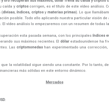
 y oro recuperan sus máximos, dólar frena su caída y criptos 
u caída y
criptos
corrigen, es el título de este vídeo análisi
 (
divisas
,
índices,
criptos
y
materias
primas
). Lo que llamába
ón posible. Todo ello aplicando nuestra particular visión de 
 El vídeo análisis lo empezaremos con un resumen de todas la
cuperación esta pasada semana, con los principales
índices
e
erando sus máximos recientes. El
dólar
estadounidense ha fre
ntes. Las
criptomonedas
han experimentado una corrección
que la volatilidad sigue siendo una constante. Por lo tanto, 
inancieras más sólidas en este entorno dinámico.
Mercados
USD
.