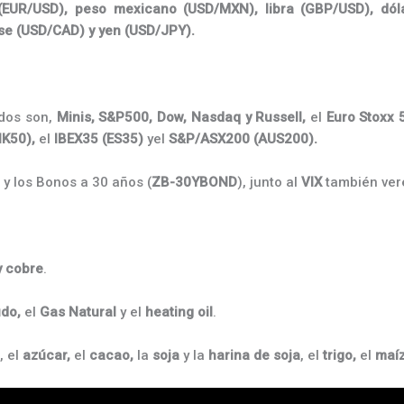
(EUR/USD), peso mexicano (USD/MXN),
libra (GBP/USD), dól
se (USD/CAD) y yen (USD/JPY).
dos son,
Minis, S&P500, Dow, Nasdaq y Russell,
el
Euro Stoxx 
K50),
el
IBEX35 (ES35)
yel
S&P/ASX200 (AUS200).
) y los Bonos a 30 años (
ZB-30YBOND
), junto al
VIX
también vere
 y cobre
.
do,
el
Gas Natural
y el
heating
oil
.
, el
azúcar,
el
cacao,
la
soja
y la
harina de soja
, el
trigo,
el
maí