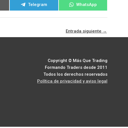
ir
Compartir
Compartir
Telegram
WhatsApp
en
en
Entrada siguiente
→
Copyright © Más Que Trading
Formando Traders desde 2011
Todos los derechos reservados
Política de privacidad y aviso legal