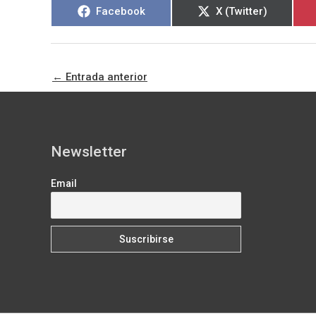
Compartir
Compartir
Facebook
X (Twitter)
en
en
←
Entrada anterior
Newsletter
Email