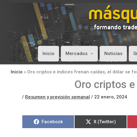
Inicio
Mercados
Noticias
S
Inicio
»
Oro criptos e índices frenan caídas, el dólar se fo
Oro criptos e
/
Resumen y previsión semanal
/
22 enero, 2024
Compartir
Compartir
Facebook
X (Twitter)
en
en