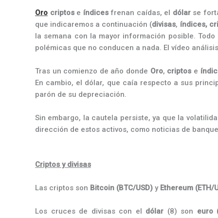
Oro
criptos
e
índices
frenan caídas, el
dólar
se fort
que indicaremos a continuación (
divisas
,
índices,
cr
la semana con la mayor información posible. Todo e
polémicas que no conducen a nada. El vídeo análisi
Tras un comienzo de año donde
Oro
,
criptos
e
índi
En cambio, el dólar, que caía respecto a sus princ
parón de su depreciación.
Sin embargo, la cautela persiste, ya que la volatili
dirección de estos activos, como noticias de banquer
Criptos y divisas
Las criptos son
Bitcoin
(BTC/USD)
y
Ethereum (ETH/
Los cruces de divisas con el
dólar
(8) son
euro 