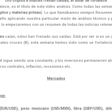
Oro criptos e índices frenan caídas, el dólar se fortalece
alece, es el título de este vídeo análisis. Como todas las s
iptos
y
materias
primas
). Lo que llamábamos siempre Resumen
llo aplicando nuestra particular visión de análisis técnico y
s lo empezaremos con un resumen de todas las noticias releva
ces
caían, estos han frenado sus caídas. Está por ver si es un
ipales cruces (8), esta semana hemos visto como se fortalecía
dad sigue siendo una constante, y los inversores permanecen at
os centrales, inflación, recesiones etc.
Mercados
USD
.
(EUR/USD), peso mexicano (USD/MXN),
libra (GBP/USD), dól