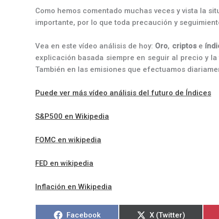
Como hemos comentado muchas veces y vista la situ
importante, por lo que toda precaución y seguimient
Vea en este vídeo análisis de hoy:
Oro
,
criptos
e
índ
explicación basada siempre en seguir al precio y l
También en las emisiones que efectuamos diariame
Puede ver más vídeo análisis del futuro de Índices
S&P500 en Wikipedia
FOMC en wikipedia
FED en wikipedia
Inflación en Wikipedia
Compartir
Compartir
Facebook
X (Twitter)