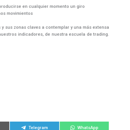
producirse en cualquier momento un giro
imos movimientos
s y sus zonas claves a contemplar y una más extensa
uestros indicadores, de nuestra escuela de trading.
ir
Compartir
Compartir
Telegram
WhatsApp