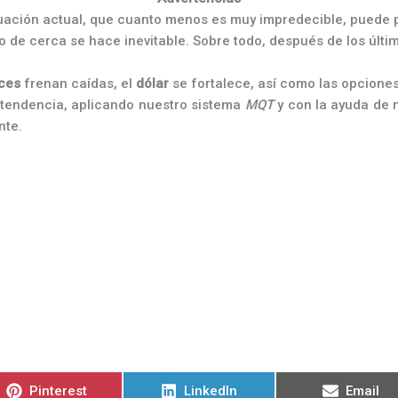
ación actual, que cuanto menos es muy impredecible, puede 
o de cerca se hace inevitable. Sobre todo, después de los últ
ices
frenan caídas, el
dólar
se fortalece, así como las opcione
a tendencia, aplicando nuestro sistema
MQT
y con la ayuda de n
nte.
Compartir
Compartir
Compart
Pinterest
LinkedIn
Email