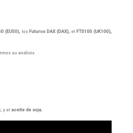
50 (EU50),
los
Futuros DAX (DAX),
el
FTS100 (UK100),
mos su análisis.
z
, y el
aceite de soja.