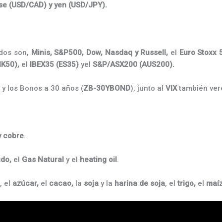
se (USD/CAD) y yen (USD/JPY).
dos son,
Minis, S&P500, Dow, Nasdaq y Russell,
el
Euro Stoxx 
K50),
el
IBEX35 (ES35)
yel
S&P/ASX200 (AUS200).
) y los Bonos a 30 años (
ZB-30YBOND
), junto al
VIX
también vere
 y cobre
.
do,
el
Gas Natural
y el
heating
oil
.
, el
azúcar,
el
cacao,
la
soja
y la
harina de soja
, el
trigo,
el
maí