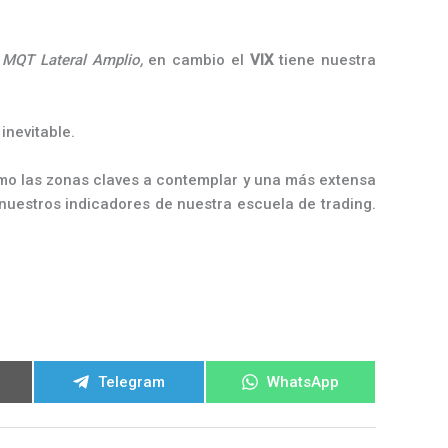
n
MQT Lateral Amplio,
en cambio el
VIX
tiene nuestra
inevitable.
omo las zonas claves a contemplar y una más extensa
nuestros indicadores de nuestra escuela de trading.
ir
Compartir
Compartir
Telegram
WhatsApp
en
en