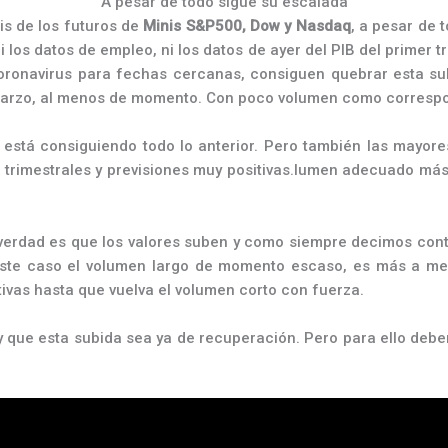
A pesar de todo sigue su escalada
is de los futuros de
Minis S&P500, Dow y Nasdaq
, a pesar de 
ni los datos de empleo, ni los datos de ayer del PIB del primer
oronavirus para fechas cercanas, consiguen quebrar esta su
 marzo, al menos de momento. Con poco volumen como corresp
que está consiguiendo todo lo anterior. Pero también las may
 trimestrales y previsiones muy positivas.lumen adecuado más
 verdad es que los valores suben y como siempre decimos cont
este caso el volumen largo de momento escaso, es más a me
vas hasta que vuelva el volumen corto con fuerza.
 que esta subida sea ya de recuperación. Pero para ello de