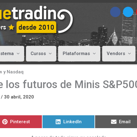
istema
Cursos
Plataformas
Vendors
ow y Nasdaq
de los futuros de Minis S&P5
/
30 abril, 2020
Compartir
Compartir
Compart
Pinterest
LinkedIn
Email
en
en
en