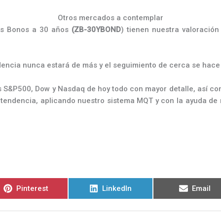
Otros mercados a contemplar
s Bonos a 30 años
(ZB-30YBOND
) tienen nuestra valoració
encia nunca estará de más y el seguimiento de cerca se hace 
nis S&P500, Dow y Nasdaq de hoy todo con mayor detalle, así c
a tendencia, aplicando nuestro sistema MQT y con la ayuda de 
Compartir
Compartir
Compart
Pinterest
LinkedIn
Email
en
en
en