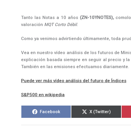
Tanto las Notas a 10 años
(ZN-10YNOTES),
comolo
valoración
MQT Corto Débil
.
Como ya venimos advirtiendo últimamente, toda prud
Vea en nuestro vídeo análisis de los futuros de Mi
explicación basada siempre en seguir al precio y l
También en las emisiones efectuamos diariamente.
Puede ver más vídeo análisis del futuro de Índices
S&P500 en wikipedia
Compartir
Compartir
Facebook
X (Twitter)
en
en