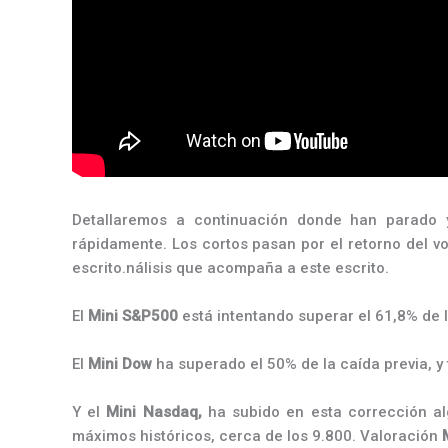
Detallaremos a continuación donde han parado y
rápidamente. Los cortos pasan por el retorno del v
escrito.nálisis que acompaña a este escrito.
El
Mini S&P500
está intentando superar el 61,8% de l
El
Mini Dow
ha superado el 50% de la caída previa, y
Y el
Mini Nasdaq,
ha subido en esta corrección al
máximos históricos, cerca de los 9.800. Valoración