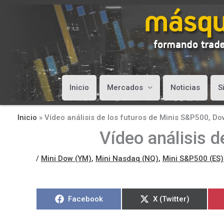
Inicio
Mercados
Noticias
S
Inicio
»
Vídeo análisis de los futuros de Minis S&P500, D
Vídeo análisis 
/
Mini Dow (YM)
,
Mini Nasdaq (NQ)
,
Mini S&P500 (ES)
Compartir
Compartir
Facebook
X (Twitter)
en
en