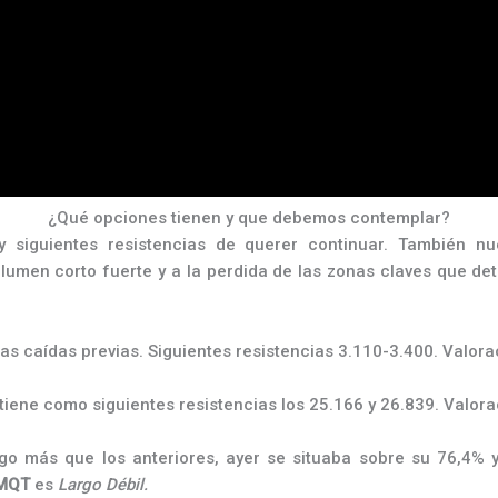
¿Qué opciones tienen y que debemos contemplar?
 siguientes resistencias de querer continuar. También nu
olumen corto fuerte y a la perdida de las zonas claves que de
as caídas previas. Siguientes resistencias 3.110-3.400. Valor
 tiene como siguientes resistencias los 25.166 y 26.839. Valor
go más que los anteriores, ayer se situaba sobre su 76,4% y 
MQT
es
Largo Débil.