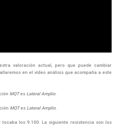
estra valoración actual, pero que puede cambiar
tallaremos en el vídeo análisis que acompaña a este
ación
MQT
es
Lateral Amplio
.
ación
MQT
es
Lateral Amplio
.
tocaba los 9.100. La siguiente resistencia son los