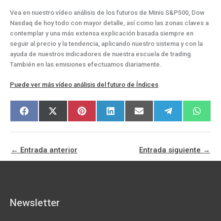
Vea en nuestro vídeo análisis de los futuros de Minis S&P500, Dow
Nasdaq de hoy todo con mayor detalle, así como las zonas claves a
contemplar y una más extensa explicación basada siempre en
seguir al precio y la tendencia, aplicando nuestro sistema y con la
ayuda de nuestros indicadores de nuestra escuela de trading.
También en las emisiones efectuamos diariamente.
Puede ver más vídeo análisis del futuro de Índices
Compartir
Compartir
Compartir
Compartir
Compartir
Compartir
Compar
F
X
P
L
E
T
W
en
en
en
en
en
en
en
a
(
i
i
m
e
h
c
T
n
n
a
l
a
e
w
t
k
i
e
t
b
i
e
e
l
g
s
o
t
r
d
r
A
←
Entrada anterior
Entrada siguiente
→
o
t
e
I
a
p
k
e
s
n
m
p
r
t
)
Newsletter