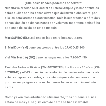
¿Qué posibilidades podemos observar?:
Nuestra valoración MQT actual es Lateral Amplio y lo importante es
saber cuáles son las zonas claves que delimitan dicho lateral por
ello las detallaremos a continuación. Solo la superación o pérdida y
consolidación de dichas zonas con volumen importante definirá las
opciones de salida de esta situación.
Mini S&P500 (ES)
Está encasillado entre los3.000-2.850.
El
Mini Dow (YM)
tiene sus zonas entre los 27.000-25.800.
Y el
Mini Nasdaq (NQ)
tiene las suyas entre los 7.950-7.450.
Tanto las Notas a 10 años
(ZN-10YNOTES),
los Bonos a 30 años
(ZB-
30YBOND)
y el
VIX
no están haciendo ningún movimiento que delate
subidas o grandes caídas, en cambio sí que están en zonas que
podrían ser peligrosas o cuanto menos hacer un seguimiento de
cerca.
Como ya venimos advirtiendo últimamente, toda prudencia nunca
estará de más y el seguimiento de cerca se hace inevitable.