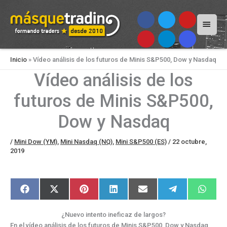
Menú
princi
Inicio
»
Vídeo análisis de los futuros de Minis S&P500, Dow y Nasdaq
Vídeo análisis de los
futuros de Minis S&P500,
Dow y Nasdaq
/
Mini Dow (YM)
,
Mini Nasdaq (NQ)
,
Mini S&P500 (ES)
/
22 octubre,
2019
Compartir
Compartir
Compartir
Compartir
Compartir
Compartir
Compar
F
X
P
L
E
T
W
en
en
en
en
en
en
en
a
(
i
i
m
e
h
c
T
n
n
a
l
a
e
w
t
k
i
e
t
¿Nuevo intento ineficaz de largos?
b
i
e
e
l
g
s
o
t
r
d
r
A
En el vídeo análisis de los futuros de Minis S&P500, Dow y Nasdaq