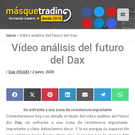
Menú
princi
Inicio
»
Vídeo análisis del futuro del Dax
Vídeo análisis del futuro
del Dax
/
Dax (FDAX)
/
2 junio, 2020
Compartir
Compartir
Compartir
Compartir
Compartir
Compartir
Compar
F
X
P
L
E
T
W
en
en
en
en
en
en
en
a
(
i
i
m
e
h
c
T
n
n
a
l
a
e
w
t
k
i
e
t
Se enfrenta a una zona de resistencia importante
b
i
e
e
l
g
s
o
t
r
d
r
A
Comentaremos hoy con detalle el titular del vídeo análisis del futuro
o
t
e
I
a
p
del
Dax
, se enfrenta a una zona de resistencia importante.
k
e
s
n
m
p
r
t
Importante y clave deberíamos decir. Y lo es porque su superación
)