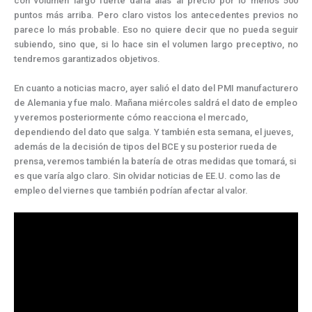
con volumen largo fuerte daría alas al precio por lo menos 500
puntos más arriba. Pero claro vistos los antecedentes previos no
parece lo más probable. Eso no quiere decir que no pueda seguir
subiendo, sino que, si lo hace sin el volumen largo preceptivo, no
tendremos garantizados objetivos.
En cuanto a noticias macro, ayer salió el dato del PMI manufacturero
de Alemania y fue malo. Mañana miércoles saldrá el dato de empleo
y veremos posteriormente cómo reacciona el mercado,
dependiendo del dato que salga. Y también esta semana, el jueves,
además de la decisión de tipos del BCE y su posterior rueda de
prensa, veremos también la batería de otras medidas que tomará, si
es que varía algo claro. Sin olvidar noticias de EE.U. como las de
empleo del viernes que también podrían afectar al valor.