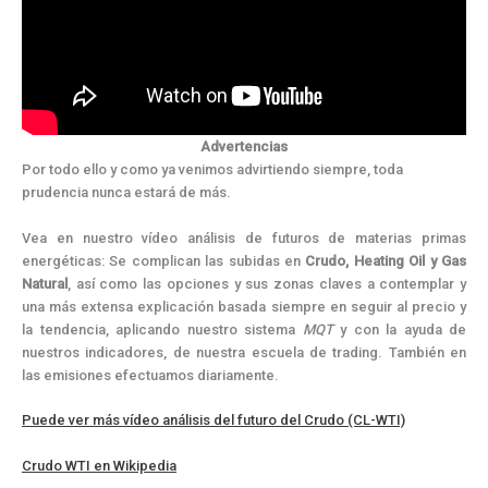
Advertencias
Por todo ello y como ya venimos advirtiendo siempre, toda
prudencia nunca estará de más.
Vea en nuestro vídeo análisis de futuros de materias primas
energéticas: Se complican las subidas en
Crudo, Heating Oil y Gas
Natural
, así como las opciones y sus zonas claves a contemplar y
una más extensa explicación basada siempre en seguir al precio y
la tendencia, aplicando nuestro sistema
MQT
y con la ayuda de
nuestros indicadores, de nuestra escuela de trading. También en
las emisiones efectuamos diariamente.
Puede ver más vídeo análisis del futuro del Crudo (CL-WTI)
Crudo WTI en Wikipedia