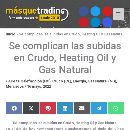
Menú
princi
Inicio
»
Se complican las subidas en Crudo, Heating Oil y Gas Natural
Se complican las subidas
en Crudo, Heating Oil y
Gas Natural
/
Aceite Calefacción (HO)
,
Crudo (CL)
,
Energía
,
Gas Natural (NG)
,
Mercados
/
16 mayo, 2022
Compartir
Compartir
Compartir
Compartir
Compartir
Compartir
Compar
F
X
P
L
E
T
W
en
en
en
en
en
en
en
a
(
i
i
m
e
h
c
T
n
n
a
l
a
e
w
t
k
i
e
t
Se complican las subidas en Crudo, Heating Oil y Gas Natural
b
i
e
e
l
g
s
o
t
r
d
r
A
En el día de hoy comentaremos y analizaremos el título del vídeo