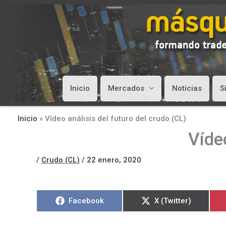
Inicio
Mercados
Noticias
S
Inicio
»
Vídeo análisis del futuro del crudo (CL)
Vídeo
/
Crudo (CL)
/
22 enero, 2020
Compartir
Compartir
Facebook
X (Twitter)
en
en