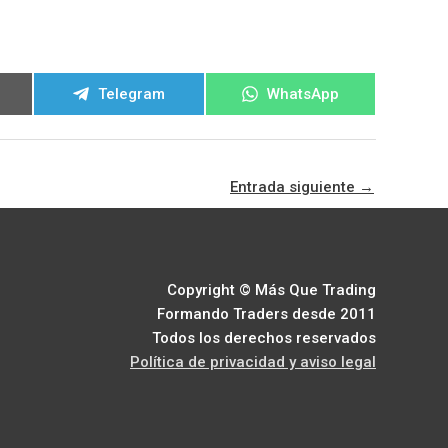
ir
Compartir
Compartir
Telegram
WhatsApp
en
en
Entrada siguiente
→
Copyright © Más Que Trading
Formando Traders desde 2011
Todos los derechos reservados
Política de privacidad y aviso legal