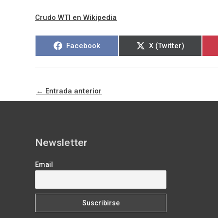
Crudo WTI en Wikipedia
Compartir
Compartir
Facebook
X (Twitter)
en
en
←
Entrada anterior
Newsletter
Email