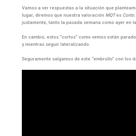
Vamos a ver respuestas a la situación que planteamos
lugar, diremos que nuestra valoración
MQT
es
Corto
justamente, tanto la pasada semana como ayer en la 
En cambio, estos “cortos” como vemos están parados
y mientras seguir lateralizando.
Seguramente salgamos de este “embrollo” con los d