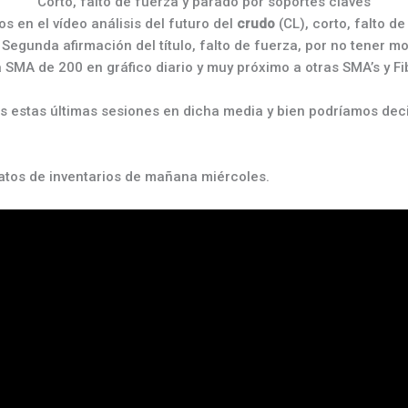
Corto, falto de fuerza y parado por soportes claves
 en el vídeo análisis del futuro del
crudo
(CL), corto, falto d
.
Segunda afirmación del título, falto de fuerza, por no tener 
SMA de 200 en gráfico diario y muy próximo a otras SMA’s y Fi
 estas últimas sesiones en dicha media y bien podríamos deci
atos de inventarios de mañana miércoles.