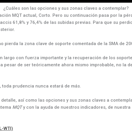
¿Cuáles son las opciones y sus zonas claves a contemplar?
ación MQT actual, Corto. Pero su continuación pasa por la pérd
onaccis 61,8% y 76,4% de las subidas previas. Para que su perd
terior.
 no pierda la zona clave de soporte comentada de la SMA de 200
en largo con fuerza importante y la recuperación de los soporte
 a pesar de ser teóricamente ahora mismo improbable, no la d
e, toda prudencia nunca estará de más.
r detalle, así como las opciones y sus zonas claves a contemp
istema
MQT
y con la ayuda de nuestros indicadores, de nuestra
CL-WTI)