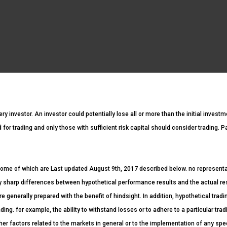
ery investor. An investor could potentially lose all or more than the initial invest
ed for trading and only those with sufficient risk capital should consider trading. 
ome of which are Last updated August 9th, 2017 described below. no representatio
ntly sharp differences between hypothetical performance results and the actual r
re generally prepared with the benefit of hindsight. In addition, hypothetical tradi
ding. for example, the ability to withstand losses or to adhere to a particular tr
her factors related to the markets in general or to the implementation of any spe