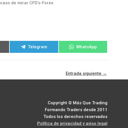
 caso de mirar CFD’s-Forex.
ir
Compartir
Compartir
Telegram
WhatsApp
en
en
Entrada siguiente
→
Copyright © Más Que Trading
Formando Traders desde 2011
Todos los derechos reservados
Política de privacidad y aviso legal