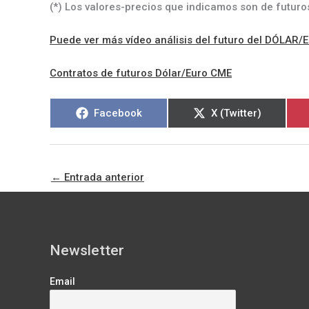
(*) Los valores-precios que indicamos son de futuros
Puede ver más vídeo análisis del futuro del DÓLAR/
Contratos de futuros Dólar/Euro CME
Compartir
Compartir
Facebook
X (Twitter)
en
en
←
Entrada anterior
Newsletter
Email