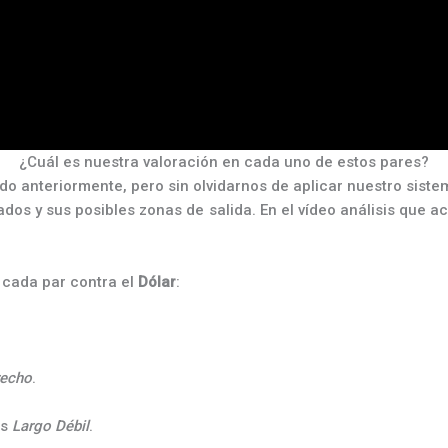
¿Cuál es nuestra valoración en cada uno de estos pares?
 anteriormente, pero sin olvidarnos de aplicar nuestro siste
os y sus posibles zonas de salida. En el vídeo análisis que 
cada par contra el
Dólar
:
recho
.
s
Largo Débil
.