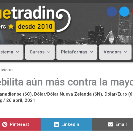
istema
Cursos
Plataformas
Vendors
ivisas
ebilita aún más contra la mayo
Canadiense (6C)
,
Dólar/Dólar Nueva Zelanda (6N)
,
Dólar/Euro (6
s
/
26 abril, 2021
Compartir
Compartir
Compart
Pinterest
LinkedIn
Email
en
en
en