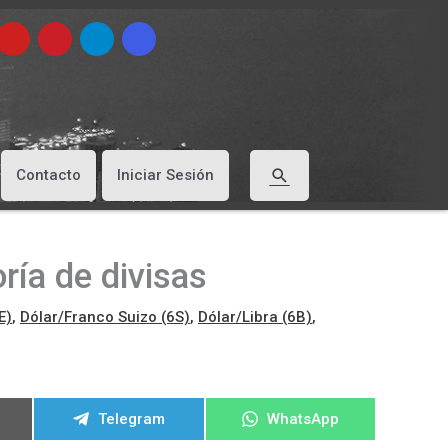
Buscar
Contacto
Iniciar Sesión
ría de divisas
E)
,
Dólar/Franco Suizo (6S)
,
Dólar/Libra (6B)
,
ir
Compartir
Compartir
Telegram
WhatsApp
en
en