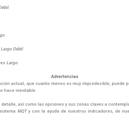
Débil
.
rgo
.
s
Largo Débil
.
es
Largo
.
Advertencias
ción actual, que cuanto menos es muy impredecible, puede p
e hace inevitable.
r detalle, así como las opciones y sus zonas claves a contemp
 sistema
MQT
y con la ayuda de nuestros indicadores, de nue