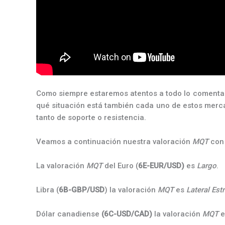
Como siempre estaremos atentos a todo lo comentado
qué situación está también cada uno de estos mercad
tanto de soporte o resistencia.
Veamos a continuación nuestra valoración
MQT
con 
La valoración
MQT
del Euro (
6E-EUR/USD)
es
Largo
.
Libra (
6B-GBP/USD
) la valoración
MQT
es
Lateral Est
Dólar canadiense
(6C-USD/CAD)
la valoración
MQT
e