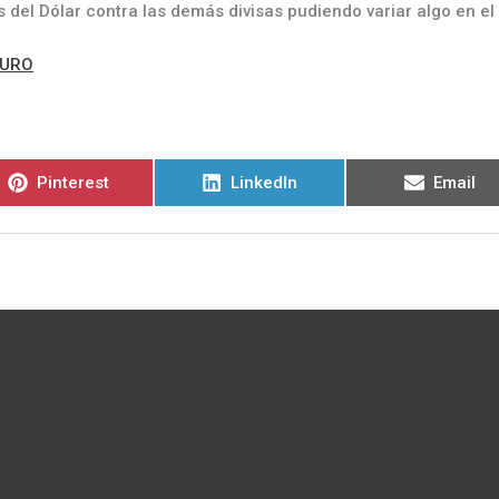
 del Dólar contra las demás divisas pudiendo variar algo en el
EURO
Compartir
Compartir
Compart
Pinterest
LinkedIn
Email
en
en
en