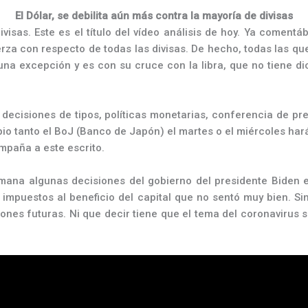
El Dólar, se debilita aún más contra la mayoría de divisas
divisas. Este es el título del vídeo análisis de hoy. Ya comen
uerza con respecto de todas las divisas. De hecho, todas las q
una excepción y es con su cruce con la libra, que no tiene di
decisiones de tipos, políticas monetarias, conferencia de p
io tanto el BoJ (Banco de Japón) el martes o el miércoles ha
ompaña a este escrito.
mana algunas decisiones del gobierno del presidente Biden 
 impuestos al beneficio del capital que no sentó muy bien. Si
ones futuras. Ni que decir tiene que el tema del coronavirus 