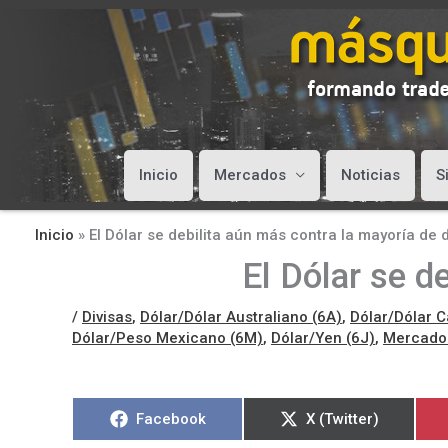
Inicio
Mercados
Noticias
S
Inicio
»
El Dólar se debilita aún más contra la mayoría de d
El Dólar se d
/
Divisas
,
Dólar/Dólar Australiano (6A)
,
Dólar/Dólar 
Dólar/Peso Mexicano (6M)
,
Dólar/Yen (6J)
,
Mercado
Compartir
Compartir
Facebook
X (Twitter)
en
en