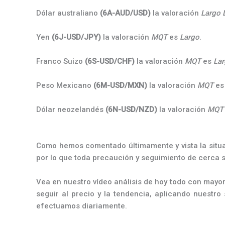
Dólar australiano
(6A-AUD/USD)
la valoración
Largo 
Yen
(6J-USD/JPY)
la valoración
MQT
es
Largo
.
Franco Suizo
(6S-USD/CHF)
la valoración
MQT
es
La
Peso Mexicano
(6M-USD/MXN)
la valoración
MQT
e
Dólar neozelandés
(6N-USD/NZD)
la valoración
MQT
Como hemos comentado últimamente y vista la situa
por lo que toda precaución y seguimiento de cerca s
Vea en nuestro vídeo análisis de hoy todo con mayo
seguir al precio y la tendencia, aplicando nuestro
efectuamos diariamente.