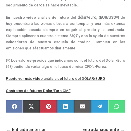
seguimiento de cerca se hace inevitable.
En nuestro vídeo análisis del futuro del
dólar/euro, (EUR/USD*)
de
hoy encontrará las zonas claves a contemplar y una más extensa
explicación basada siempre en seguir al precio y la tendencia.
Siempre aplicando nuestro sistema
MQT
y con la ayuda de nuestros
indicadores de nuestra escuela de trading. También en las
emisiones que efectuamos diariamente.
(*) Los valores-precios que indicamos son del futuro del Dólar /Euro
(6E) pudiendo variar algo en el caso de mirar CFD’s-Forex.
Puede ver más vídeo análisis del futuro del DÓLAR/EURO
Contratos de futuros Dólar/Euro CME
Compartir
Compartir
Compartir
Compartir
Compartir
Compartir
Compar
F
X
P
L
E
T
W
en
en
en
en
en
en
en
a
(
i
i
m
e
h
c
T
n
n
a
l
a
e
w
t
k
i
e
t
b
i
e
e
l
g
s
o
t
r
d
r
A
←
Entrada anterior
Entrada siguiente
→