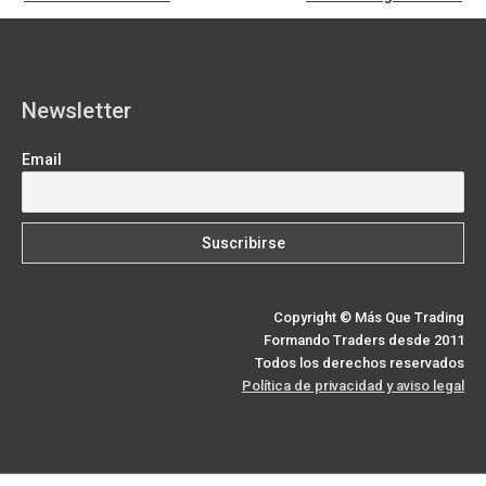
o
t
e
I
a
p
k
e
s
n
m
p
r
t
)
Newsletter
Email
Copyright © Más Que Trading
Formando Traders desde 2011
Todos los derechos reservados
Política de privacidad y aviso legal