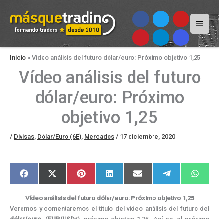
Menú
princi
Inicio
»
Vídeo análisis del futuro dólar/euro: Próximo objetivo 1,25
Vídeo análisis del futuro
dólar/euro: Próximo
objetivo 1,25
/
Divisas
,
Dólar/Euro (6E)
,
Mercados
/
17 diciembre, 2020
Compartir
Compartir
Compartir
Compartir
Compartir
Compartir
Compar
F
X
P
L
E
T
W
en
en
en
en
en
en
en
a
(
i
i
m
e
h
c
T
n
n
a
l
a
e
w
t
k
i
e
t
Vídeo análisis del futuro dólar/euro: Próximo objetivo 1,25
b
i
e
e
l
g
s
o
t
r
d
r
A
Veremos y comentaremos el título del vídeo análisis del futuro del
o
t
e
I
a
p
dólar/euro
, (
EUR/USD
*), próximo objetivo 1,25. Así es, el próximo