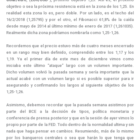
k
e
s
n
m
p
r
t
objetivo o sea la próxima resistencia está en la zona de los 1,25. En
)
realidad esta zona lo es, pero doble. Por un lado, es el techo del
16/2/2018 (1,25795) y por el otro, el Fibonacci 61,8% de la caída
desde mayo de 2014 al último mínimo de enero de 2017 (1,261035).
Realmente dicha zona podríamos nombrarla como 1,25-1,26.
Recordemos que el precio estuvo más de cuatro meses encerrado
en un rango muy bien definido, comprendido entre los 1,17 y los
1,19. Ya el primer día de este mes de diciembre vimos como
iniciaba este último “ataque” largo con un volumen importante.
Dicho volumen volvió la pasada semana y sería importante que la
actual acabé con un volumen largo si es posible superior para ir
asegurando y confirmando los largos al siguiente objetivo de los
1,25-1,26.
Asimismo, debemos recordar que la pasada semana asistimos por
parte del BCE a la decisión de tipos, política monetaria y
conferencia de prensa posterior y que en la sesión de ayer vimos lo
propio por parte de la FED. Todo dentro de la normalidad ultima y sin
nada que haga pensar en cambios. Resumiendo, más de lo mismo
por los banqueros centrales o sea que harán lo que tenga que