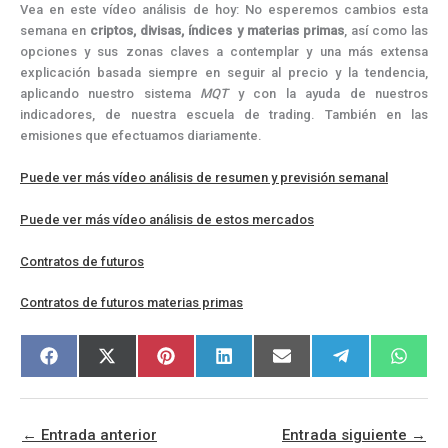
Vea en este vídeo análisis de hoy: No esperemos cambios esta
semana en
criptos, divisas, índices y materias primas
, así como las
opciones y sus zonas claves a contemplar y una más extensa
explicación basada siempre en seguir al precio y la tendencia,
aplicando nuestro sistema
MQT
y con la ayuda de nuestros
indicadores, de nuestra escuela de trading. También en las
emisiones que efectuamos diariamente.
Puede ver más vídeo análisis de resumen y previsión semanal
Puede ver más vídeo análisis de estos mercados
Contratos de futuros
Contratos de futuros materias primas
Compartir
Compartir
Compartir
Compartir
Compartir
Compartir
Compar
F
X
P
L
E
T
W
en
en
en
en
en
en
en
a
(
i
i
m
e
h
c
T
n
n
a
l
a
e
w
t
k
i
e
t
b
i
e
e
l
g
s
o
t
r
d
r
A
←
Entrada anterior
Entrada siguiente
→
o
t
e
I
a
p