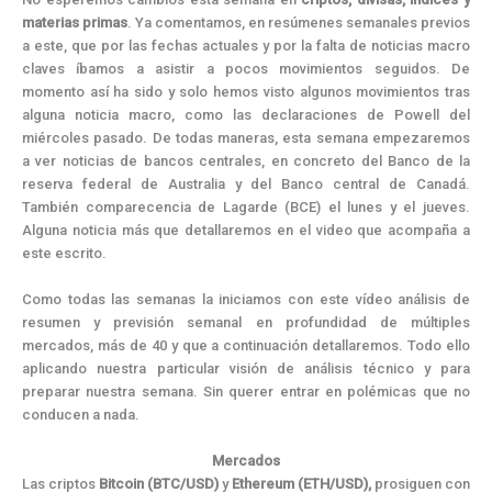
k
e
s
n
m
p
r
t
materias primas
. Ya comentamos, en resúmenes semanales previos
)
a este, que por las fechas actuales y por la falta de noticias macro
claves íbamos a asistir a pocos movimientos seguidos. De
momento así ha sido y solo hemos visto algunos movimientos tras
alguna noticia macro, como las declaraciones de Powell del
miércoles pasado. De todas maneras, esta semana empezaremos
a ver noticias de bancos centrales, en concreto del Banco de la
reserva federal de Australia y del Banco central de Canadá.
También comparecencia de Lagarde (BCE) el lunes y el jueves.
Alguna noticia más que detallaremos en el video que acompaña a
este escrito.
Como todas las semanas la iniciamos con este vídeo análisis de
resumen y previsión semanal en profundidad de múltiples
mercados, más de 40 y que a continuación detallaremos. Todo ello
aplicando nuestra particular visión de análisis técnico y para
preparar nuestra semana. Sin querer entrar en polémicas que no
conducen a nada.
Mercados
Las criptos
Bitcoin
(BTC/USD)
y
Ethereum (ETH/USD),
prosiguen con