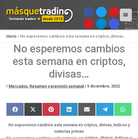
Menú
princi
Inicio
»
No esperemos cambios esta semana en criptos, divisas…
No esperemos cambios
esta semana en criptos,
divisas…
/
Mercados
,
Resumen y previsión semanal
/
5 diciembre, 2022
Compartir
Compartir
Compartir
Compartir
Compartir
Compartir
Compar
F
X
P
L
E
T
W
en
en
en
en
en
en
en
a
(
i
i
m
e
h
c
T
n
n
a
l
a
e
w
t
k
i
e
t
No esperemos cambios esta semana en criptos, divisas, índices y
b
i
e
e
l
g
s
o
t
r
d
r
A
materias primas
o
t
e
I
a
p
No esperemos cambios esta semana en
criptos, divisas, índices y