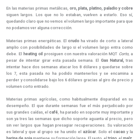
En las materias primas metálicas,
oro,
plata, platino, paladio y cobre
siguen largos. Los que no lo estaban, vuelven a estarlo. Eso sí,
quedando claro que no vemos el volumen largo importante para que
no podamos ver alguna corrección.
Materias primas energéticas. El
crudo
ha virado de corto a lateral
amplio con posibilidades de largo si el volumen largo entra como
debe. El
heating
oil
prosiguen con nuestra valoración MQT
Corto,
a
pesar de intentar girar esta pasada semana. El
Gas Natural,
tras
intentar hace dos semanas atacar los 8 dólares y quedarse sobre
los 7, esta pasada no ha podido mantenerlos y se encamina a
perder y consolidarse bajo los 6 dólares gracias al giro de precio y
volumen corto entrado.
Materias primas agrícolas, como habitualmente disparidad en su
desempeño. El que durante semanas fue el más perjudicado por
sus grandes caídas, el
café
, ha parado en soporte muy importante y
son ya tres las semanas que dicho soporte aguanta al precio, pero
sin ver largos que hagan presagiar recuperaciones. Su valoración
es lateral y que al grupo se ha unido el
azúcar
. Solo el
cacao
y la
harina de soja
mantiene su formación larga. El resto, el
trigo,
el
maíz
,