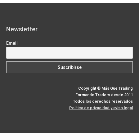
k
e
s
n
m
p
r
t
)
Newsletter
Email
Copyright © Más Que Trading
Formando Traders desde 2011
Todos los derechos reservados
Política de privacidad y aviso legal