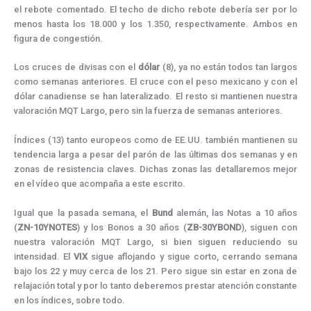
el rebote comentado. El techo de dicho rebote debería ser por lo
menos hasta los 18.000 y los 1.350, respectivamente. Ambos en
figura de congestión.
Los cruces de divisas con el
dólar
(8), ya no están todos tan largos
como semanas anteriores. El cruce con el peso mexicano y con el
dólar canadiense se han lateralizado. El resto si mantienen nuestra
valoración MQT Largo, pero sin la fuerza de semanas anteriores.
Índices (13) tanto europeos como de EE.UU. también mantienen su
tendencia larga a pesar del parón de las últimas dos semanas y en
zonas de resistencia claves. Dichas zonas las detallaremos mejor
en el vídeo que acompaña a este escrito.
Igual que la pasada semana, el
Bund
alemán, las Notas a 10 años
(
ZN-10YNOTES
) y los Bonos a 30 años (
ZB-30YBOND
), siguen con
nuestra valoración MQT Largo, si bien siguen reduciendo su
intensidad. El
VIX
sigue aflojando y sigue corto, cerrando semana
bajo los 22 y muy cerca de los 21. Pero sigue sin estar en zona de
relajación total y por lo tanto deberemos prestar atención constante
en los índices, sobre todo.