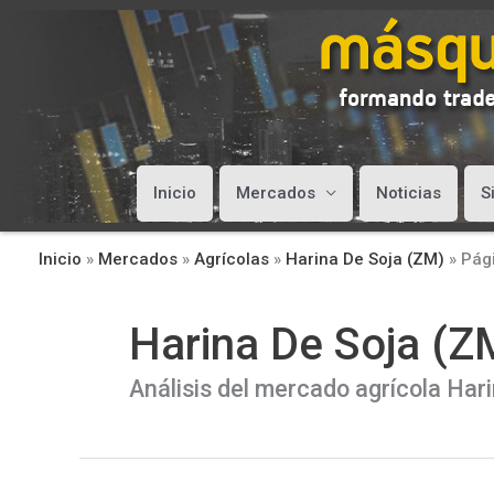
Inicio
Mercados
Noticias
S
Inicio
»
Mercados
»
Agrícolas
»
Harina De Soja (ZM)
»
Pág
Harina De Soja (Z
Análisis del mercado agrícola Har