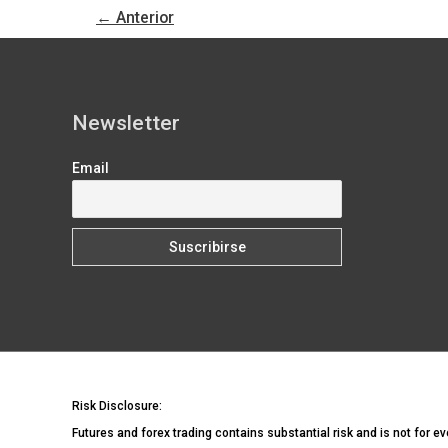
de
←
Anterior
materias
primas
agrícolas
Newsletter
Email
Risk Disclosure:
Futures and forex trading contains substantial risk and is not for ev