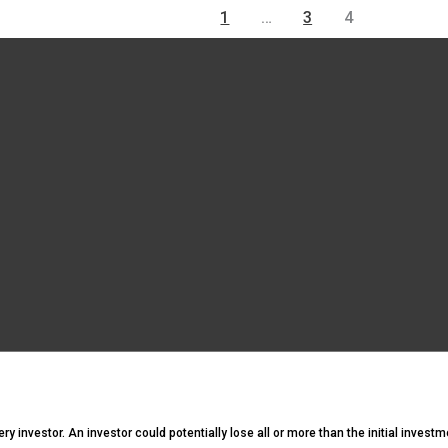
1
…
3
4
ery investor. An investor could potentially lose all or more than the initial invest