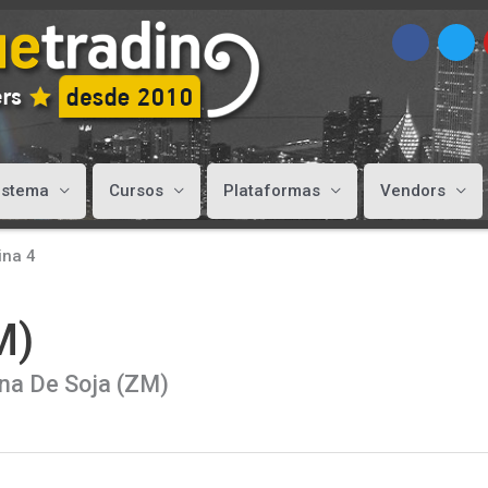
istema
Cursos
Plataformas
Vendors
ina 4
M)
ina De Soja (ZM)